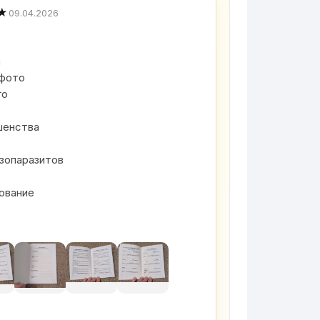
★
09.04.2026
а
 фото
го
ешенства
кзопаразитов
ование