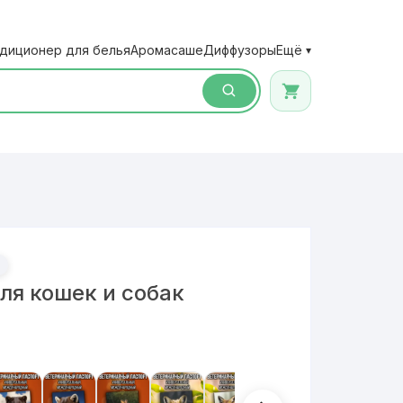
диционер для белья
Аромасаше
Диффузоры
Ещё
▾
ля кошек и собак