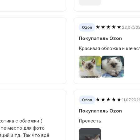
★★★★★
22.07.20
Ozon
Покупатель Ozon
Красивая обложка и качес
★★★★★
11.07.202
Ozon
Покупатель Ozon
отика с обложки (
Прелесть
орте место для фото
ций и тд. Так что всё