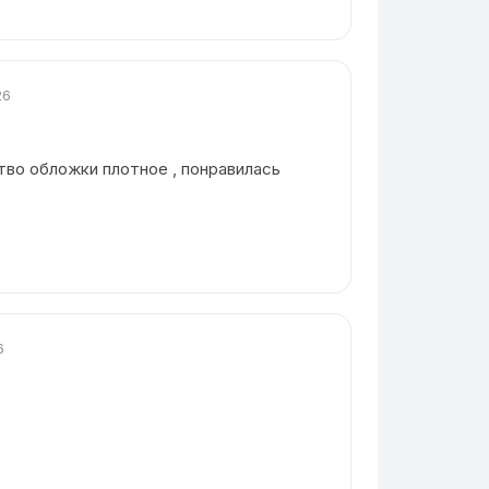
26
тво обложки плотное , понравилась
6