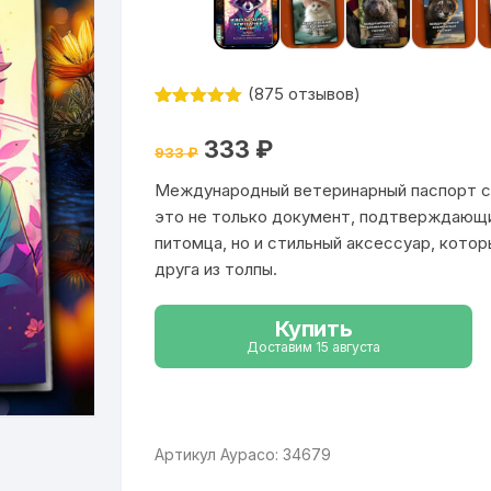
(
875
отзывов)
Рейтинг
875
4.99
из 5
Первоначальная
Текущая
333
₽
на основе
933
₽
цена
цена:
опроса
составляла
333 ₽.
пользовател
Международный ветеринарный паспорт с 
933 ₽.
ей
это не только документ, подтверждающи
питомца, но и стильный аксессуар, котор
друга из толпы.
Купить
Доставим 15 августа
Артикул Аурасо: 34679