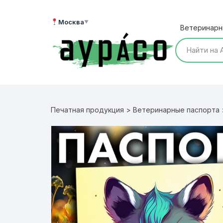
Перейти
к
Москва
▼
Ветеринарн
содержимому
Печатная продукция
>
Ветеринарные паспорта