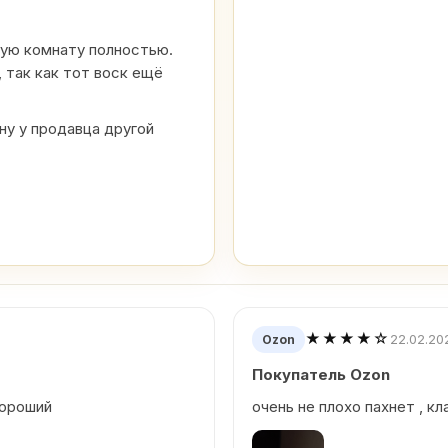
шую комнату полностью.
 так как тот воск ещё
у у продавца другой
★★★★☆
22.02.20
Ozon
Покупатель Ozon
хороший
очень не плохо пахнет , кл