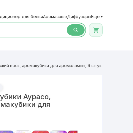
диционер для белья
Аромасаше
Диффузоры
Ещё
▾
кий воск, аромакубики для аромалампы, 9 штук
убики Аурасо,
омакубики для