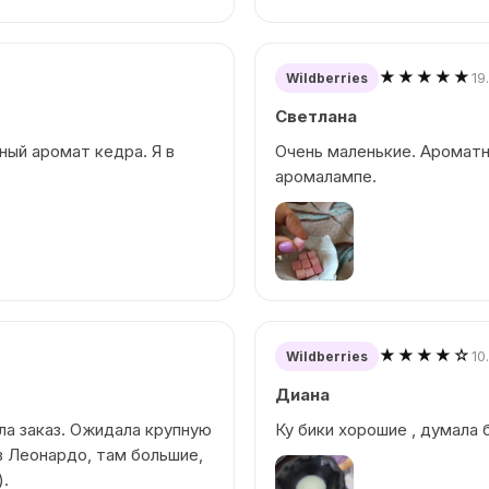
★★★★★
19
Wildberries
Светлана
ный аромат кедра. Я в
Очень маленькие. Ароматн
аромалампе.
★★★★☆
10
Wildberries
Диана
ила заказ. Ожидала крупную
Ку бики хорошие , думала 
в Леонардо, там большие,
).