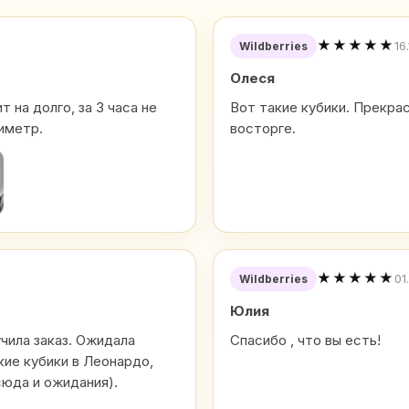
★★★★★
16
Wildberries
Олеся
 на долго, за 3 часа не
Вот такие кубики. Прекра
иметр.
восторге.
★★★★★
01
Wildberries
Юлия
учила заказ. Ожидала
Спасибо , что вы есть!
кие кубики в Леонардо,
сюда и ожидания).