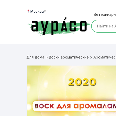
Перейти
к
Москва
▼
Ветеринарн
содержимому
Для дома
>
Воски ароматические
>
Ароматичес