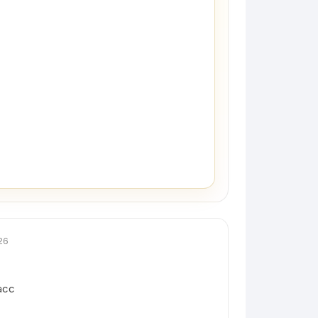
26
асс