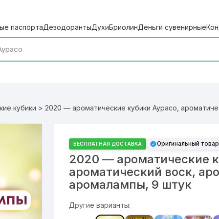
ые паспорта
Дезодоранты
Духи
Бриолин
Деньги сувенирные
Кон
кие кубики
> 2020 — ароматические кубики Аурасо, ароматичес
Оригинальный товар
БЕСПЛАТНАЯ ДОСТАВКА
2020 — ароматические к
ароматический воск, ар
аромалампы, 9 штук
Другие варианты: