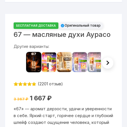
Оригинальный товар
БЕСПЛАТНАЯ ДОСТАВКА
67 — масляные духи Аурасо
Другие варианты:
(
2201
отзыв)
Рейтинг
2201
4.87
из 5
Первоначальная
Текущая
1 667
₽
на основе
3 367
₽
цена
цена:
опроса
составляла
1
пользовате
«67» — аромат дерзости, удачи и уверенности
3
667 ₽.
ля
367 ₽.
в себе. Яркий старт, горячее сердце и глубокий
шлейф создают ощущение человека, который