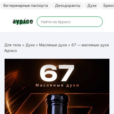
Перейти
Ветеринарные паспорта
Дезодоранты
Духи
Брио
к
содержимому
Для тела
>
Духи
>
Масляные духи
> 67 — масляные духи
Аурасо