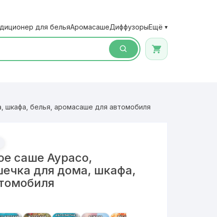
диционер для белья
Аромасаше
Диффузоры
Ещё
▾
 шкафа, белья, аромасаше для автомобиля
е саше Аурасо,
ечка для дома, шкафа,
втомобиля