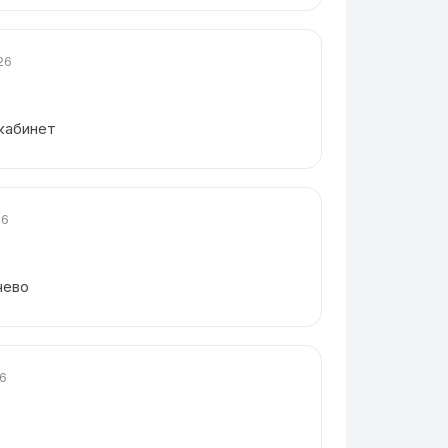
26
 кабинет
26
чево
26