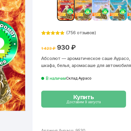
(
756
отзывов)
Рейтинг
756
4.9
из 5
Первоначальная
Текущая
930
₽
на основе
1 423
₽
цена
цена:
опроса
составляла
930 ₽.
пользовател
Абсолют — ароматическое саше Аурасо,
1
ей
423 ₽.
шкафа, белья, аромасаше для автомобиля
В наличии
Склад Аурасо
Купить
Доставим 9 августа
Артикул Аурасо: 9530