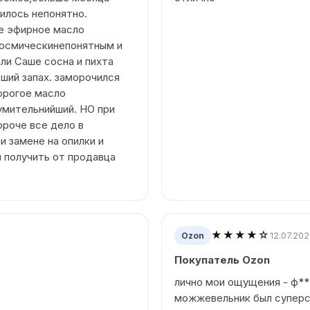
чилось непонятно.
ке эфирное масло
космическинепонятным и
или Саше сосна и пихта
ший запах. заморочился
орогое масло
умительнийший. НО при
ороче все дело в
и замене на опилки и
л получить от продавца
★★★★☆
12.07.20
Ozon
Покупатель Ozon
лично мои ощущения - ф**
можжевельник был супер