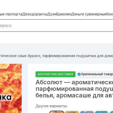
ые паспорта
Дезодоранты
Духи
Бриолин
Деньги сувенирные
Кон
ическое саше Аурасо, парфюмированная подушечка для дома,
Оригинальный товар
БЕСПЛАТНАЯ ДОСТАВКА
Абсолют — ароматическо
парфюмированная подуш
белья, аромасаше для а
Другие варианты: