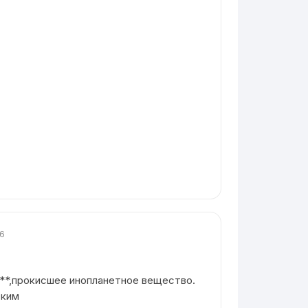
26
**,прокисшее инопланетное вещество.
ским