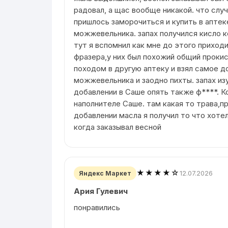
радовал, а щас вообще никакой. что слу
пришлось заморочиться и купить в апте
можжевельника. запах получился кисло 
тут я вспомнил как мне до этого приход
фразера,у них был похожий общий прокис
походом в другую аптеку и взял самое д
можжевельника и заодно пихты. запах из
добавлении в Саше опять также ф****. К
наполнителе Саше. там какая то трава,пр
добавлении масла я получил то что хоте
когда заказывал весной
★★★★☆
12.07.2026
Яндекс Маркет
Ария Гулевич
понравились