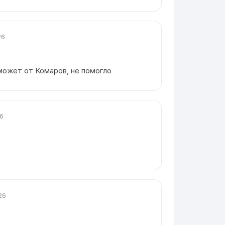
26
может от Комаров, не помогло
26
26