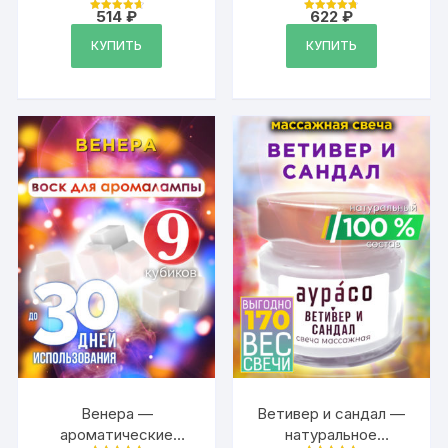
волос Аурасо, 20 гр
волос Аурасо, 20 гр
514
₽
622
₽
Оценка
Оценка
4.79
4.79
из 5
из 5
КУПИТЬ
КУПИТЬ
Венера —
Ветивер и сандал —
ароматические
натуральное