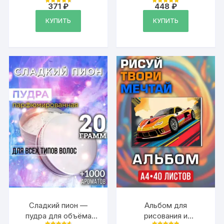
волос, 20 гр
371
₽
448
₽
Оценка
Оценка
4.79
4.95
из 5
из 5
КУПИТЬ
КУПИТЬ
Сладкий пион —
Альбом для
пудра для объёма
рисования и