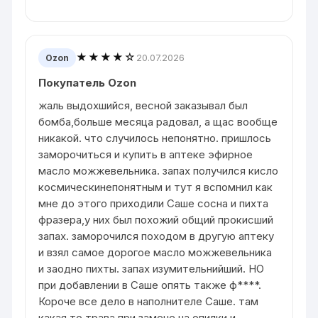
★★★★☆
20.07.2026
Ozon
Покупатель Ozon
жаль выдохшийся, весной заказывал был
бомба,больше месяца радовал, а щас вообще
никакой. что случилось непонятно. пришлось
заморочиться и купить в аптеке эфирное
масло можжевельника. запах получился кисло
космическинепонятным и тут я вспомнил как
мне до этого приходили Саше сосна и пихта
фразера,у них был похожий общий прокисший
запах. заморочился походом в другую аптеку
и взял самое дорогое масло можжевельника
и заодно пихты. запах изумительнийший. НО
при добавлении в Саше опять также ф****.
Короче все дело в наполнителе Саше. там
какая то трава,при замене на опилки и