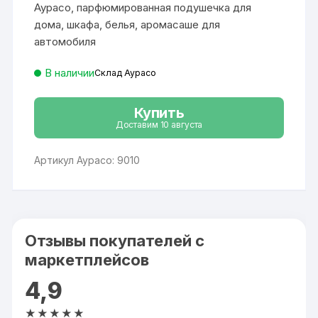
423 ₽.
Аурасо, парфюмированная подушечка для
дома, шкафа, белья, аромасаше для
автомобиля
В наличии
Склад Аурасо
Купить
Доставим 10 августа
Артикул Аурасо: 9010
Отзывы покупателей с
маркетплейсов
4,9
★★★★★