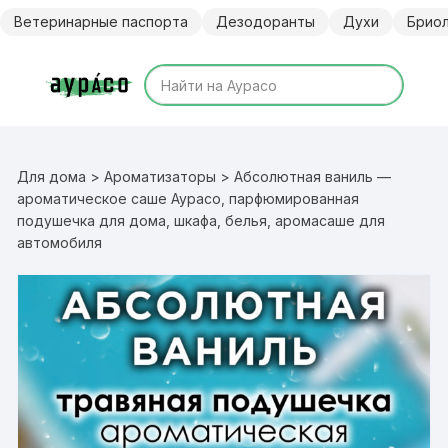
Перейти
Ветеринарные паспорта
Дезодоранты
Духи
Брио
к
содержимому
Для дома
>
Ароматизаторы
> Абсолютная ваниль —
ароматическое саше Аурасо, парфюмированная
подушечка для дома, шкафа, белья, аромасаше для
автомобиля