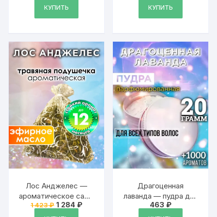
КУПИТЬ
КУПИТЬ
Лос Анджелес —
Драгоценная
ароматическое саше
лаванда — пудра для
Первоначальная
Текущая
1 284
₽
463
₽
1 423
₽
Аурасо,
объёма волос
цена
цена:
парфюмированная
Аурасо, 20 гр