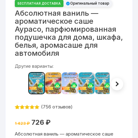
Оригинальный товар
БЕСПЛАТНАЯ ДОСТАВКА
Абсолютная ваниль —
ароматическое саше
Аурасо, парфюмированная
подушечка для дома, шкафа,
белья, аромасаше для
автомобиля
Другие варианты:
(
756
отзывов)
Рейтинг
756
4.9
из 5
Первоначальная
Текущая
726
₽
на основе
1 423
₽
цена
цена:
опроса
составляла
726 ₽.
пользовател
Абсолютная ваниль — ароматическое саше
1
ей