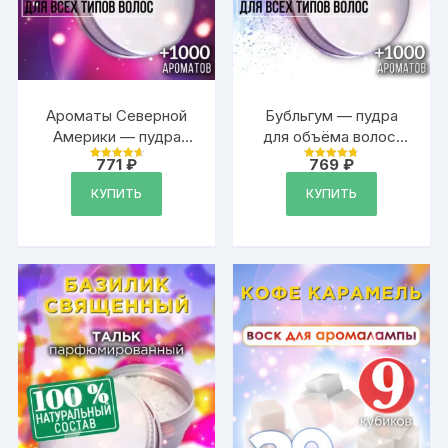
Ароматы Северной
Бубльгум — пудра
Америки — пудра
для объёма волос,
для объёма волос,
20 гр
771
₽
769
₽
Оценка
Оценка
20 гр
4.79
4.79
из 5
из 5
КУПИТЬ
КУПИТЬ