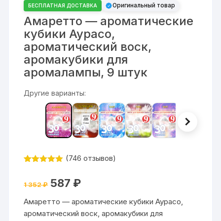
Оригинальный товар
БЕСПЛАТНАЯ ДОСТАВКА
Амаретто — ароматические
кубики Аурасо,
ароматический воск,
аромакубики для
аромалампы, 9 штук
Другие варианты:
(
746
отзывов)
Рейтинг
746
4.84
из 5
Первоначальная
Текущая
587
₽
на основе
1 352
₽
цена
цена:
опроса
составляла
587 ₽.
пользовате
Амаретто — ароматические кубики Аурасо,
1
лей
352 ₽.
ароматический воск, аромакубики для