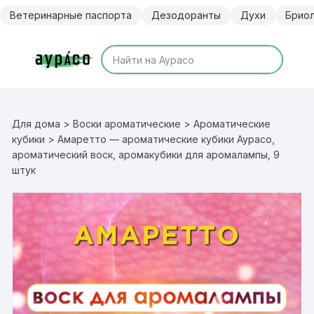
Перейти
Ветеринарные паспорта
Дезодоранты
Духи
Брио
к
содержимому
Для дома
>
Воски ароматические
>
Ароматические
кубики
> Амаретто — ароматические кубики Аурасо,
ароматический воск, аромакубики для аромалампы, 9
штук