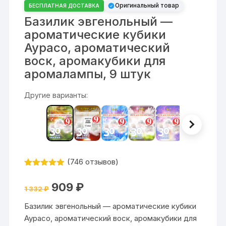
Оригинальный товар
БЕСПЛАТНАЯ ДОСТАВКА
Базилик эвгенольный —
ароматические кубики
Аурасо, ароматический
воск, аромакубики для
аромалампы, 9 штук
Другие варианты:
(
746
отзывов)
Рейтинг
746
4.84
из 5
Первоначальная
Текущая
909
₽
на основе
1 332
₽
цена
цена:
опроса
составляла
909 ₽.
пользовате
Базилик эвгенольный — ароматические кубики
1
лей
332 ₽.
Аурасо, ароматический воск, аромакубики для