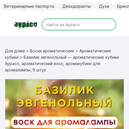
Перейти
Ветеринарные паспорта
Дезодоранты
Духи
Брио
к
содержимому
Для дома
>
Воски ароматические
>
Ароматические
кубики
> Базилик эвгенольный — ароматические кубики
Аурасо, ароматический воск, аромакубики для
аромалампы, 9 штук