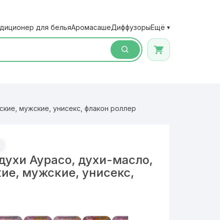
диционер для белья
Аромасаше
Диффузоры
Ещё
▾
кие, мужские, унисекс, флакон роллер
духи Аурасо, духи-масло,
ие, мужские, унисекс,