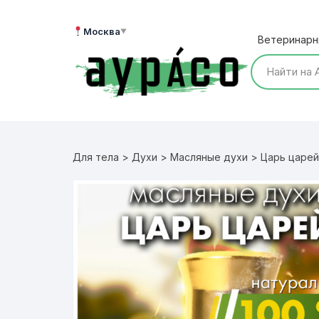
Перейти
к
Москва
▼
Ветеринарн
содержимому
Для тела
>
Духи
>
Масляные духи
> Царь царей