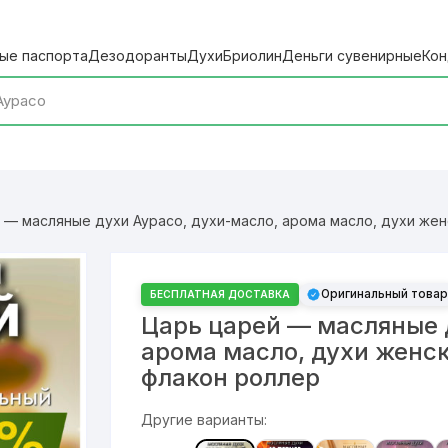
ые паспорта
Дезодоранты
Духи
Бриолин
Деньги сувенирные
Кон
 — масляные духи Аурасо, духи-масло, арома масло, духи женс
Оригинальный товар
БЕСПЛАТНАЯ ДОСТАВКА
Царь царей — масляные 
арома масло, духи женск
флакон роллер
Другие варианты: