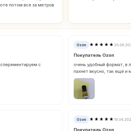
боте потом все за метров
★★★★★
20.06.20
Ozon
Покупатель Ozon
эксперементируем с
очень удобный формат, в 
пахнет вкусно, так ещё и
★★★★★
19.04.20
Ozon
Покупатель Ozon