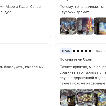
ухи Миро и Ладан более
Почему-то напоминает мне
мендую.
Глубокий аромат
★★★★★
19.04.20
Ozon
Покупатель Ozon
ь благоухать, как лесник
Пахнет приятно, мне понр
сравнить этот аромат с че
сауне с деревянной отдел
пахнет похоже на хвойны