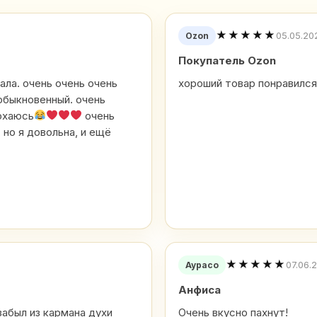
★★★★★
05.05.20
Ozon
Покупатель Ozon
ала. очень очень очень
хороший товар понравился
обыкновенный. очень
юхаюсь
очень
 но я довольна, и ещё
★★★★★
07.06.
Аурасо
Анфиса
забыл из кармана духи
Очень вкусно пахнут!