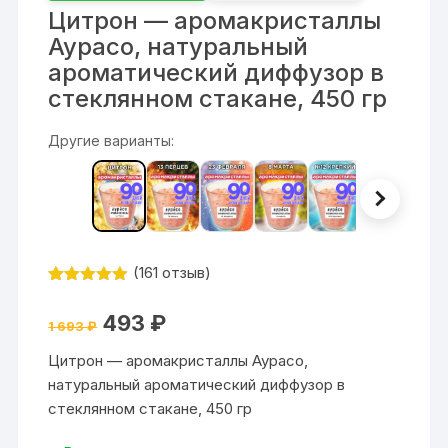
Цитрон — аромакристаллы
Аурасо, натуральный
ароматический диффузор в
стеклянном стакане, 450 гр
Другие варианты:
(
161
отзыв)
Рейтинг
161
4.85
из 5
Первоначальная
Текущая
493
₽
на основе
1 693
₽
цена
цена:
опроса
составляла
493 ₽.
пользовате
Цитрон — аромакристаллы Аурасо,
1
ля
693 ₽.
натуральный ароматический диффузор в
стеклянном стакане, 450 гр