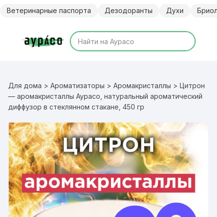
Перейти
Ветеринарные паспорта
Дезодоранты
Духи
Брио
к
содержимому
Для дома
>
Ароматизаторы
>
Аромакристаллы
> Цитрон
— аромакристаллы Аурасо, натуральный ароматический
диффузор в стеклянном стакане, 450 гр