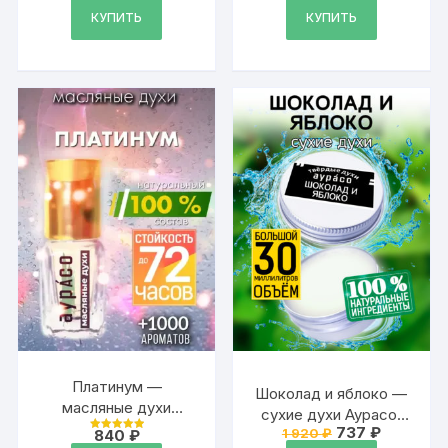
цена
цена:
ароматический воск,
составляла
442 ₽.
КУПИТЬ
КУПИТЬ
1
аромакубики для
428 ₽.
аромалампы, 9 штук
Платинум —
Шоколад и яблоко —
масляные духи
сухие духи Аурасо,
Аурасо
Первоначальна
Текущая
737
₽
1 920
₽
840
₽
твёрдые духи,
Оценка
цена
цена:
5