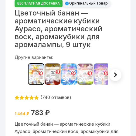
Оригинальный товар
БЕСПЛАТНАЯ ДОСТАВКА
Цветочный банан —
ароматические кубики
Аурасо, ароматический
воск, аромакубики для
аромалампы, 9 штук
Другие варианты:
(
740
отзывов)
Рейтинг
740
4.84
из 5
Первоначальная
Текущая
783
₽
на основе
1 464
₽
цена
цена:
опроса
составляла
783 ₽.
пользовате
Цветочный банан — ароматические кубики
1
лей
464 ₽.
Аурасо, ароматический воск, аромакубики для