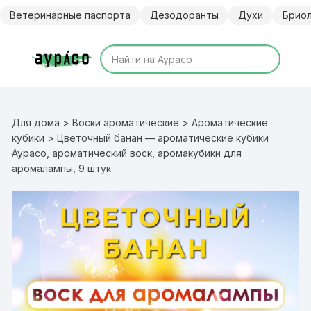
Перейти
Ветеринарные паспорта
Дезодоранты
Духи
Брио
к
содержимому
Для дома
>
Воски ароматические
>
Ароматические
кубики
> Цветочный банан — ароматические кубики
Аурасо, ароматический воск, аромакубики для
аромалампы, 9 штук