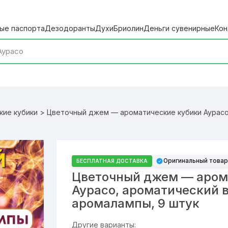
ые паспорта
Дезодоранты
Духи
Бриолин
Деньги сувенирные
Кон
кие кубики
> Цветочный джем — ароматические кубики Аурасо,
Оригинальный товар
БЕСПЛАТНАЯ ДОСТАВКА
Цветочный джем — аром
Аурасо, ароматический 
аромалампы, 9 штук
Другие варианты: