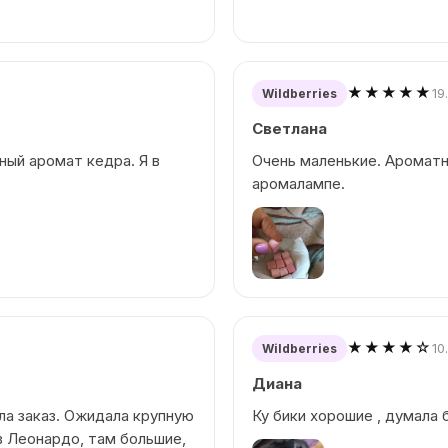
★★★★★
19
Wildberries
Светлана
ный аромат кедра. Я в
Очень маленькие. Ароматн
аромалампе.
★★★★☆
10
Wildberries
Диана
ила заказ. Ожидала крупную
Ку бики хорошие , думала 
в Леонардо, там большие,