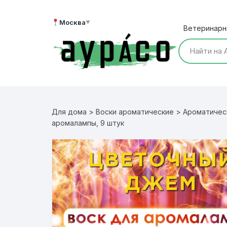
Перейти
к
Москва
▼
Ветеринарн
содержимому
Для дома
>
Воски ароматические
>
Ароматичес
аромалампы, 9 штук