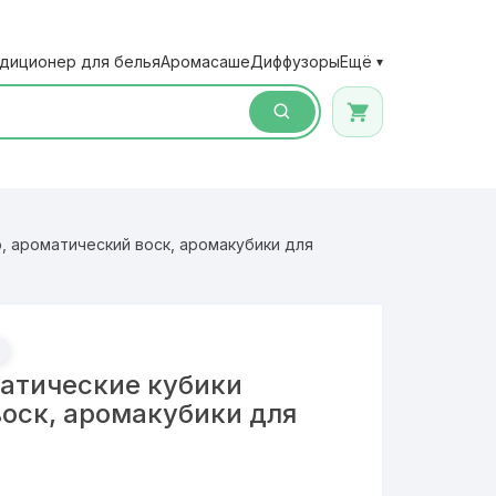
диционер для белья
Аромасаше
Диффузоры
Ещё
▾
 ароматический воск, аромакубики для
атические кубики
воск, аромакубики для