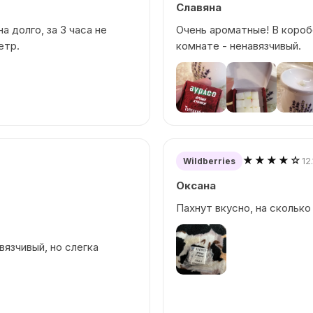
Славяна
а долго, за 3 часа не
Очень ароматные! В короб
етр.
комнате - ненавязчивый.
★★★★☆
12
Wildberries
Оксана
Пахнут вкусно, на сколько
вязчивый, но слегка