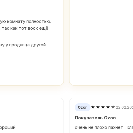
шую комнату полностью.
 так как тот воск ещё
у у продавца другой
★★★★☆
22.02.20
Ozon
Покупатель Ozon
хороший
очень не плохо пахнет , кл