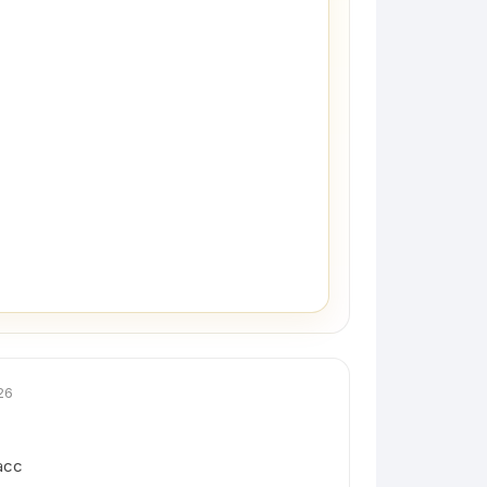
26
асс