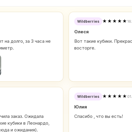
★★★★★
16
Wildberries
Олеся
 на долго, за 3 часа не
Вот такие кубики. Прекра
иметр.
восторге.
★★★★★
01
Wildberries
Юлия
учила заказ. Ожидала
Спасибо , что вы есть!
кие кубики в Леонардо,
сюда и ожидания).