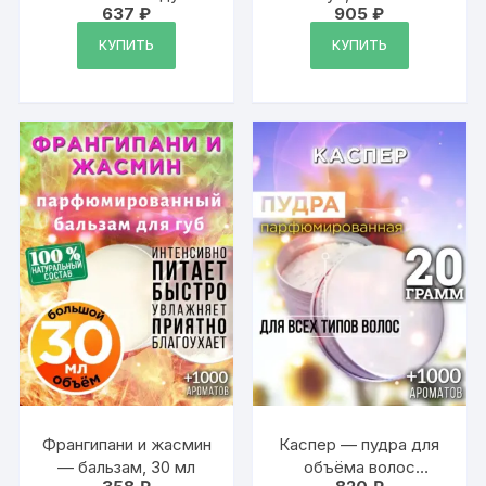
637
₽
905
₽
Аурасо
КУПИТЬ
КУПИТЬ
Франгипани и жасмин
Каспер — пудра для
— бальзам, 30 мл
объёма волос