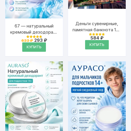
Деньги сувенирные,
67 — натуральный
памятная банкнота 100
кремовый дезодорант
фунтов стерлингов
584
₽
Аурасо, унисекс
Оценка
Первоначальная
Текущая
293
₽
633
₽
Оценка
4.97
цена
цена:
КУПИТЬ
4.87
из 5
КУПИТЬ
из 5
составляла
293 ₽.
633 ₽.