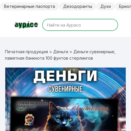
Перейти
Ветеринарные паспорта
Дезодоранты
Духи
Брио
к
содержимому
Печатная продукция
>
Деньги
> Деньги сувенирные,
памятная банкнота 100 фунтов стерлингов