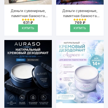
Деньги сувенирные,
Деньги сувенирные,
памятная банкнота
памятная банкнота
1000 рублей
1000 тенге
631
₽
769
₽
Оценка
Оценка
4.97
4.97
КУПИТЬ
КУПИТЬ
из 5
из 5