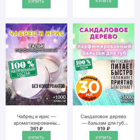
КУПИТЬ
составляла
468 ₽.
КУПИТЬ
аромакубики для
1
аромалампы, 9 штук
507 ₽.
Чабрец и ирис —
Сандаловое дерево
ароматизированный
— бальзам для губ,
361
₽
919
₽
тальк для тела
30 мл
КУПИТЬ
КУПИТЬ