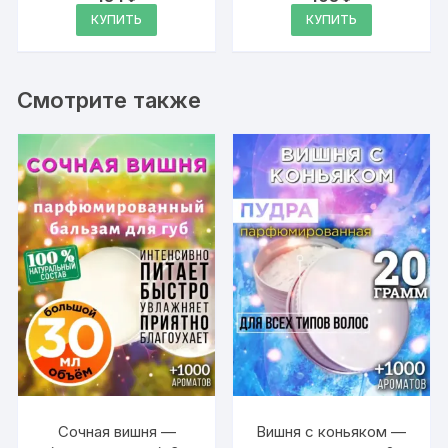
Антона
4.97
4.97
КУПИТЬ
КУПИТЬ
из 5
из 5
Смотрите также
Сочная вишня —
Вишня с коньяком —