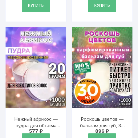
КУПИТЬ
КУПИТЬ
Нежный абрикос —
Роскошь цветов —
пудра для объёма
бальзам для губ, 30
577
₽
896
₽
волос Аурасо, 20 гр
мл