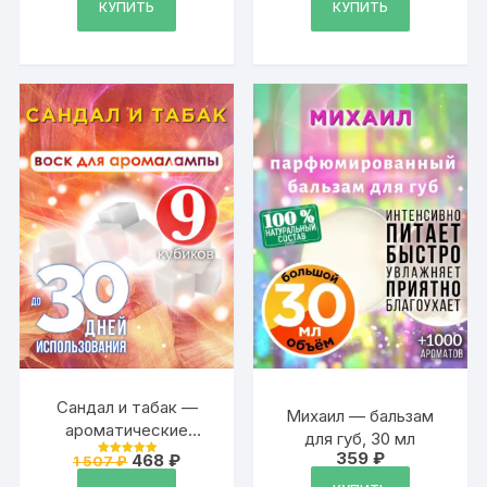
КУПИТЬ
КУПИТЬ
Сандал и табак —
Михаил — бальзам
ароматические
для губ, 30 мл
кубики Аурасо,
359
₽
Первоначальная
Текущая
468
₽
1 507
₽
Оценка
ароматический воск,
цена
цена:
5
из 5