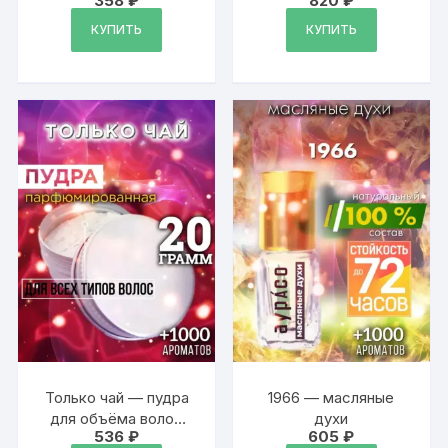
358
₽
820
₽
Аурасо, 20 гр
КУПИТЬ
КУПИТЬ
Только чай — пудра
1966 — масляные
для объёма волос
духи
536
₽
605
₽
Аурасо, 20 гр