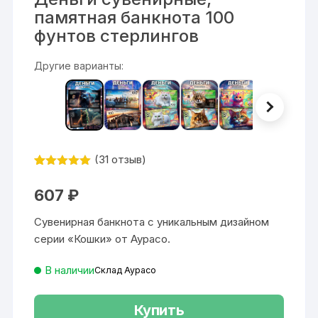
памятная банкнота 100
фунтов стерлингов
Другие варианты:
(
31
отзыв)
Рейтинг
31
4.97
из 5
607
₽
на основе
опроса
пользовател
Сувенирная банкнота с уникальным дизайном
я
серии «Кошки» от Аурасо.
В наличии
Склад Аурасо
Купить