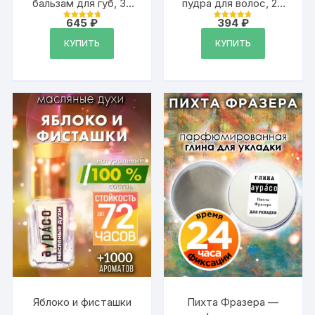
бальзам для губ, 30
пудра для волос, 20
мл
гр
645
₽
394
₽
Оценка
Оценка
4.88
4.79
из 5
из 5
КУПИТЬ
КУПИТЬ
Яблоко и фисташки
Пихта Фразера —