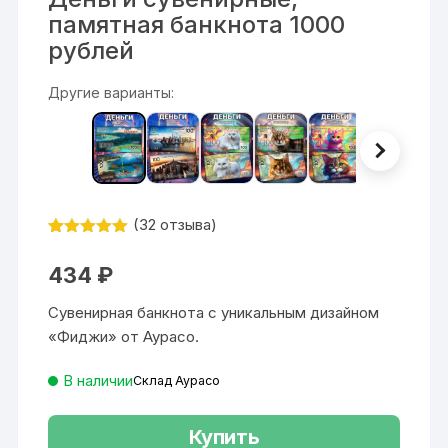
памятная банкнота 1000
рублей
Другие варианты:
(
32
отзыва)
Рейтинг
32
4.94
из 5
434
₽
на основе
опроса
пользовател
Сувенирная банкнота с уникальным дизайном
ей
«Фиджи» от Аурасо.
В наличии
Склад Аурасо
Купить