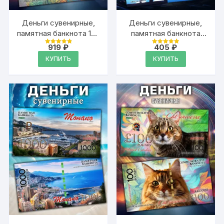
Деньги сувенирные,
Деньги сувенирные,
памятная банкнота 100
памятная банкнота
фунтов стерлингов
200 рублей для
919
₽
405
₽
Оценка
Оценка
Антона
4.94
4.94
КУПИТЬ
КУПИТЬ
из 5
из 5