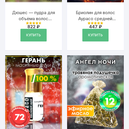
Дюшес — пудра для
Бриолин для волос
объёма волос
Аурасо средней
Аурасо, 20 гр
фиксации
822
₽
447
₽
Оценка
Оценка
4.79
4.9
из 5
из 5
КУПИТЬ
КУПИТЬ