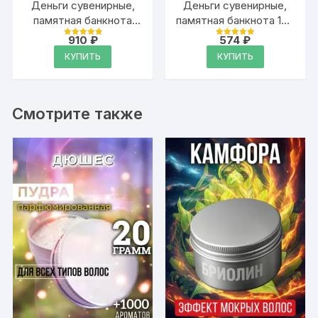
Деньги сувенирные,
Деньги сувенирные,
памятная банкнота
памятная банкнота 100
1000 рублей
фунтов стерлингов
910
₽
574
₽
Оценка
Оценка
4.94
4.94
КУПИТЬ
КУПИТЬ
из 5
из 5
Смотрите также