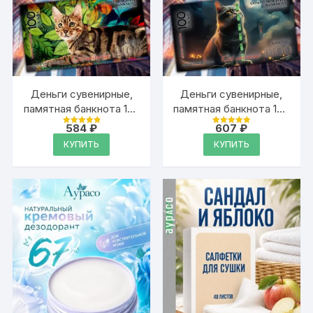
Деньги сувенирные,
Деньги сувенирные,
памятная банкнота 100
памятная банкнота 100
фунтов стерлингов
фунтов стерлингов
584
₽
607
₽
Оценка
Оценка
4.94
4.94
КУПИТЬ
КУПИТЬ
из 5
из 5