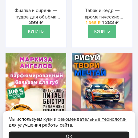
Фиалка и сирень —
Табак и кедр —
пудра для объёма
ароматические
Первоначальная
Текущая
399
₽
1 283
₽
1 365
₽
волос Аурасо, 20 гр
кубики Аурасо,
цена
цена:
ароматический воск,
составляла
1
КУПИТЬ
КУПИТЬ
1
283 ₽.
аромакубики для
365 ₽.
аромалампы, 9 штук
Мы используем
куки
и
рекомендательные технологии
для улучшения работы сайта.
ОК