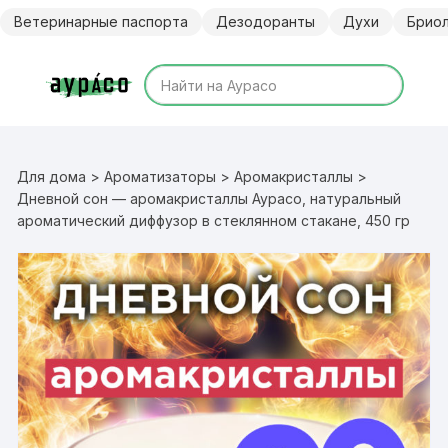
Перейти
Ветеринарные паспорта
Дезодоранты
Духи
Брио
к
содержимому
Для дома
>
Ароматизаторы
>
Аромакристаллы
>
Дневной сон — аромакристаллы Аурасо, натуральный
ароматический диффузор в стеклянном стакане, 450 гр