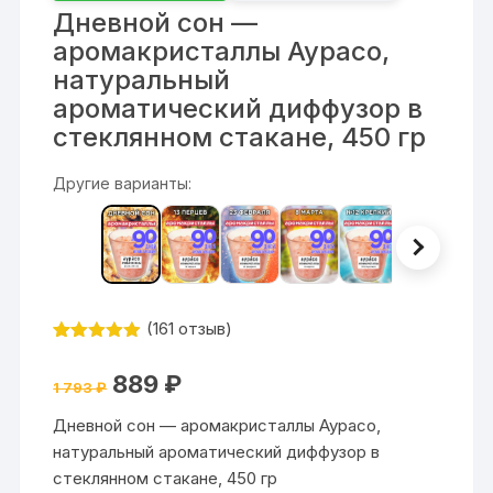
Дневной сон —
аромакристаллы Аурасо,
натуральный
ароматический диффузор в
стеклянном стакане, 450 гр
Другие варианты:
(
161
отзыв)
Рейтинг
161
4.85
из 5
Первоначальная
Текущая
889
₽
на основе
1 793
₽
цена
цена:
опроса
составляла
889 ₽.
пользовате
Дневной сон — аромакристаллы Аурасо,
1
ля
793 ₽.
натуральный ароматический диффузор в
стеклянном стакане, 450 гр