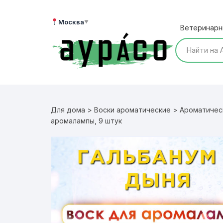
Перейти
к
Москва
▼
Ветеринарн
содержимому
Для дома
>
Воски ароматические
>
Ароматичес
аромалампы, 9 штук