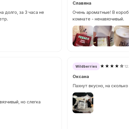
Славяна
а долго, за 3 часа не
Очень ароматные! В короб
етр.
комнате - ненавязчивый.
★★★★☆
12
Wildberries
Оксана
Пахнут вкусно, на сколько
вязчивый, но слегка