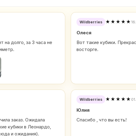
★★★★★
16
Wildberries
Олеся
 на долго, за 3 часа не
Вот такие кубики. Прекра
иметр.
восторге.
★★★★★
01
Wildberries
Юлия
учила заказ. Ожидала
Спасибо , что вы есть!
кие кубики в Леонардо,
сюда и ожидания).