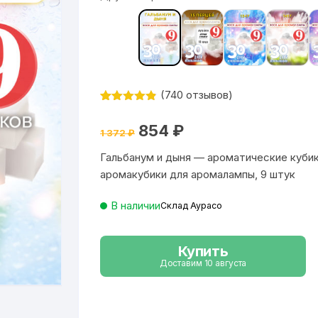
(
740
отзывов)
Рейтинг
740
4.84
из 5
Первоначальная
Текущая
854
₽
на основе
1 372
₽
цена
цена:
опроса
составляла
854 ₽.
пользовате
Гальбанум и дыня — ароматические кубик
1
лей
372 ₽.
аромакубики для аромалампы, 9 штук
В наличии
Склад Аурасо
Купить
Доставим 10 августа