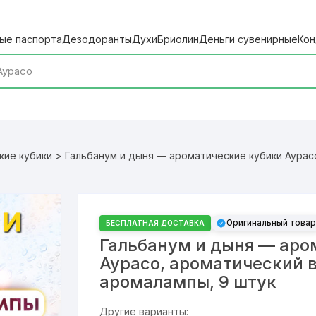
ые паспорта
Дезодоранты
Духи
Бриолин
Деньги сувенирные
Кон
кие кубики
> Гальбанум и дыня — ароматические кубики Аурасо
Оригинальный товар
БЕСПЛАТНАЯ ДОСТАВКА
Гальбанум и дыня — аро
Аурасо, ароматический 
аромалампы, 9 штук
Другие варианты: