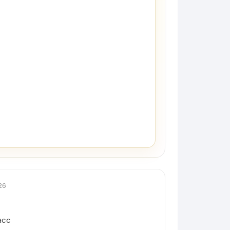
26
асс