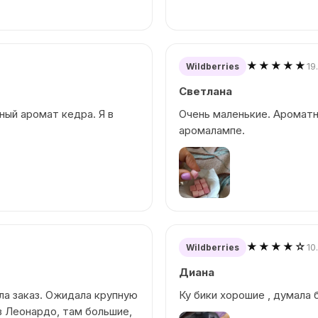
★★★★★
19
Wildberries
Светлана
ный аромат кедра. Я в
Очень маленькие. Ароматн
аромалампе.
★★★★☆
10
Wildberries
Диана
ила заказ. Ожидала крупную
Ку бики хорошие , думала 
в Леонардо, там большие,