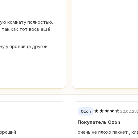
шую комнату полностью.
 так как тот воск ещё
у у продавца другой
★★★★☆
22.02.20
Ozon
Покупатель Ozon
хороший
очень не плохо пахнет , кл