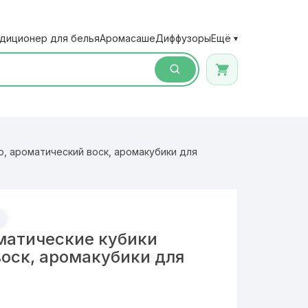
диционер для белья
Аромасаше
Диффузоры
Ещё
▾
, ароматический воск, аромакубики для
матические кубики
воск, аромакубики для