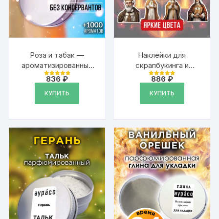
Роза и табак —
Наклейки для
ароматизированный
скрапбукинга и
тальк для тела
ежедневника, 12
836
₽
886
₽
Оценка
Оценка
штук
4.9
5
из 5
из 5
КУПИТЬ
КУПИТЬ