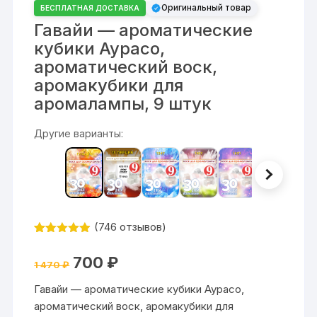
Оригинальный товар
БЕСПЛАТНАЯ ДОСТАВКА
Гавайи — ароматические
кубики Аурасо,
ароматический воск,
аромакубики для
аромалампы, 9 штук
Другие варианты:
(
746
отзывов)
Рейтинг
746
4.84
из 5
Первоначальная
Текущая
700
₽
на основе
1 470
₽
цена
цена:
опроса
составляла
700 ₽.
пользовате
Гавайи — ароматические кубики Аурасо,
1
лей
470 ₽.
ароматический воск, аромакубики для