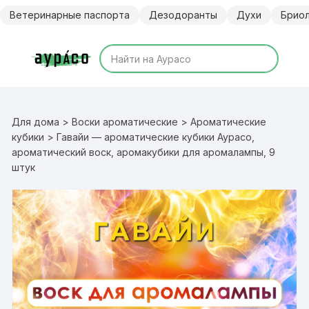
Перейти
Ветеринарные паспорта
Дезодоранты
Духи
Брио
к
содержимому
Для дома
>
Воски ароматические
>
Ароматические
кубики
> Гавайи — ароматические кубики Аурасо,
ароматический воск, аромакубики для аромалампы, 9
штук