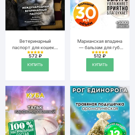
Ветеринарный
Марианская впадина
паспорт для кошек и
— бальзам для губ,
собак
30 мл
572
₽
512
₽
Оценка
Оценка
международный
4.99
4.88
из 5
из 5
КУПИТЬ
КУПИТЬ