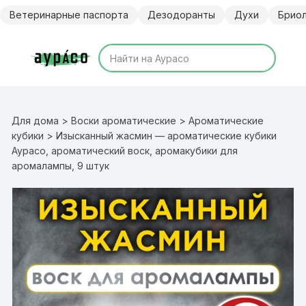
Перейти
Ветеринарные паспорта
Дезодоранты
Духи
Брио
к
содержимому
Для дома
>
Воски ароматические
>
Ароматические
кубики
> Изысканный жасмин — ароматические кубики
Аурасо, ароматический воск, аромакубики для
аромалампы, 9 штук