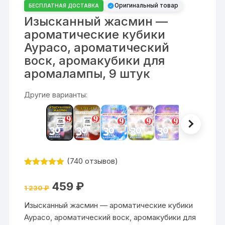
Оригинальный товар
БЕСПЛАТНАЯ ДОСТАВКА
Изысканный жасмин —
ароматические кубики
Аурасо, ароматический
воск, аромакубики для
аромалампы, 9 штук
Другие варианты:
(
740
отзывов)
Рейтинг
740
4.84
из 5
Первоначальная
Текущая
459
₽
на основе
1 230
₽
цена
цена:
опроса
составляла
459 ₽.
пользовате
Изысканный жасмин — ароматические кубики
1
лей
230 ₽.
Аурасо, ароматический воск, аромакубики для