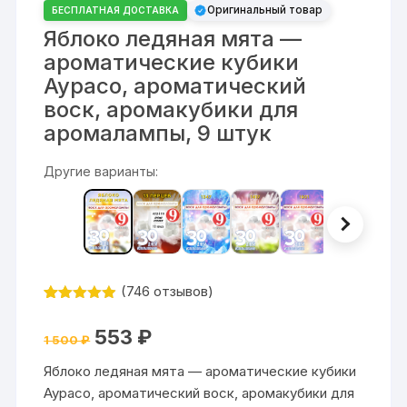
Оригинальный товар
БЕСПЛАТНАЯ ДОСТАВКА
Яблоко ледяная мята —
ароматические кубики
Аурасо, ароматический
воск, аромакубики для
аромалампы, 9 штук
Другие варианты:
(
746
отзывов)
Рейтинг
746
4.84
из 5
Первоначальная
Текущая
553
₽
на основе
1 500
₽
цена
цена:
опроса
составляла
553 ₽.
пользовате
Яблоко ледяная мята — ароматические кубики
1
лей
500 ₽.
Аурасо, ароматический воск, аромакубики для