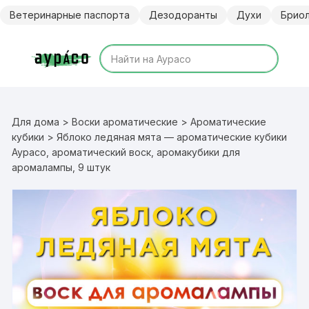
Перейти
Ветеринарные паспорта
Дезодоранты
Духи
Брио
к
содержимому
Для дома
>
Воски ароматические
>
Ароматические
кубики
> Яблоко ледяная мята — ароматические кубики
Аурасо, ароматический воск, аромакубики для
аромалампы, 9 штук