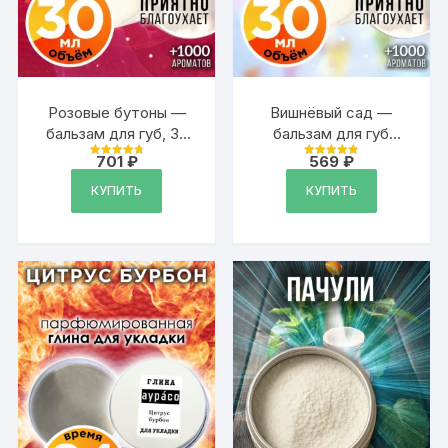
Розовые бутоны —
Вишнёвый сад —
бальзам для губ, 30
бальзам для губ
мл
Аурасо, 30 мл
701
₽
569
₽
Оценка
Оценка
4.89
4.89
из 5
из 5
КУПИТЬ
КУПИТЬ