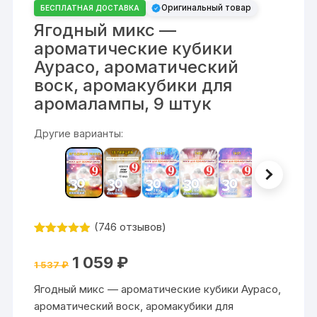
Оригинальный товар
БЕСПЛАТНАЯ ДОСТАВКА
Ягодный микс —
ароматические кубики
Аурасо, ароматический
воск, аромакубики для
аромалампы, 9 штук
Другие варианты:
(
746
отзывов)
Рейтинг
746
4.84
из 5
Первоначальная
Текущая
1 059
₽
на основе
1 537
₽
цена
цена:
опроса
составляла
1
пользовате
Ягодный микс — ароматические кубики Аурасо,
1
059 ₽.
лей
537 ₽.
ароматический воск, аромакубики для