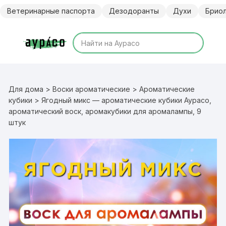
Перейти
Ветеринарные паспорта
Дезодоранты
Духи
Брио
к
содержимому
Для дома
>
Воски ароматические
>
Ароматические
кубики
> Ягодный микс — ароматические кубики Аурасо,
ароматический воск, аромакубики для аромалампы, 9
штук