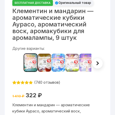
Оригинальный товар
БЕСПЛАТНАЯ ДОСТАВКА
Клементин и мандарин —
ароматические кубики
Аурасо, ароматический
воск, аромакубики для
аромалампы, 9 штук
Другие варианты:
(
740
отзывов)
Рейтинг
740
4.84
из 5
Первоначальная
Текущая
322
₽
на основе
1 410
₽
цена
цена:
опроса
составляла
322 ₽.
пользовате
Клементин и мандарин — ароматические
1
лей
410 ₽.
кубики Аурасо, ароматический воск,