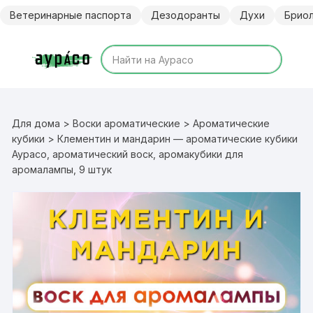
Перейти
Ветеринарные паспорта
Дезодоранты
Духи
Брио
к
содержимому
Для дома
>
Воски ароматические
>
Ароматические
кубики
> Клементин и мандарин — ароматические кубики
Аурасо, ароматический воск, аромакубики для
аромалампы, 9 штук