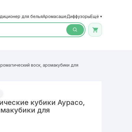
диционер для белья
Аромасаше
Диффузоры
Ещё
▾
ароматический воск, аромакубики для
ические кубики Аурасо,
омакубики для