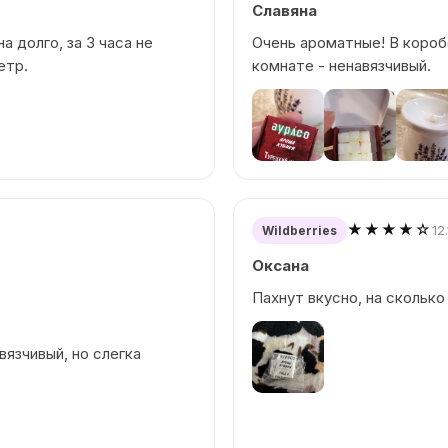
Славяна
а долго, за 3 часа не
Очень ароматные! В короб
етр.
комнате - ненавязчивый.
★★★★☆
12
Wildberries
Оксана
Пахнут вкусно, на сколько
вязчивый, но слегка