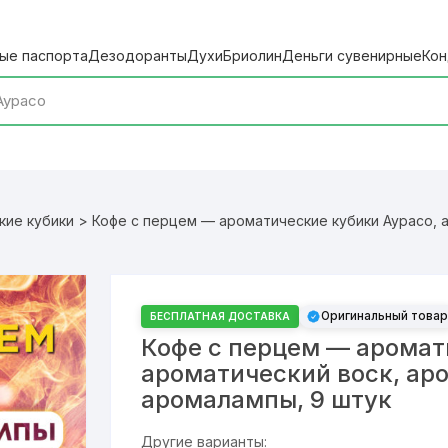
ые паспорта
Дезодоранты
Духи
Бриолин
Деньги сувенирные
Кон
кие кубики
> Кофе с перцем — ароматические кубики Аурасо, 
Оригинальный товар
БЕСПЛАТНАЯ ДОСТАВКА
Кофе с перцем — аромат
ароматический воск, ар
аромалампы, 9 штук
Другие варианты: