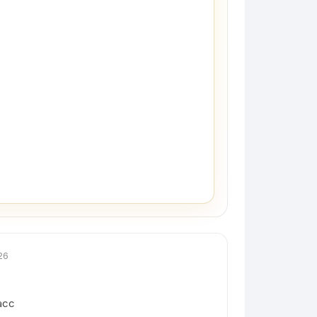
26
асс