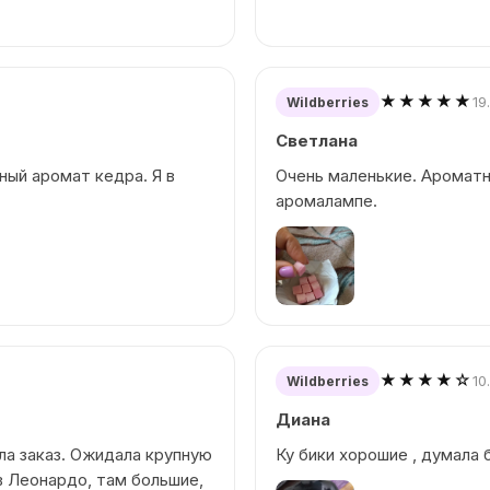
★★★★★
19
Wildberries
Светлана
ный аромат кедра. Я в
Очень маленькие. Ароматн
аромалампе.
★★★★☆
10
Wildberries
Диана
ила заказ. Ожидала крупную
Ку бики хорошие , думала 
в Леонардо, там большие,