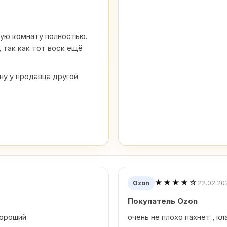
шую комнату полностью.
 так как тот воск ещё
у у продавца другой
★★★★☆
22.02.20
Ozon
Покупатель Ozon
хороший
очень не плохо пахнет , кл