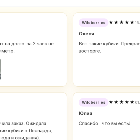
★★★★★
16
Wildberries
Олеся
 на долго, за 3 часа не
Вот такие кубики. Прекра
иметр.
восторге.
★★★★★
01
Wildberries
Юлия
учила заказ. Ожидала
Спасибо , что вы есть!
кие кубики в Леонардо,
сюда и ожидания).