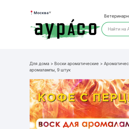
Перейти
к
Москва
▼
Ветеринарн
содержимому
Для дома
>
Воски ароматические
>
Ароматичес
аромалампы, 9 штук