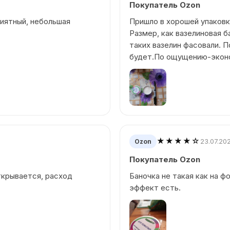
Покупатель Ozon
риятный, небольшая
Пришло в хорошей упаков
Размер, как вазелиновая б
таких вазелин фасовали. 
будет.По ощущению-экон
★★★★☆
23.07.20
Ozon
Покупатель Ozon
ткрывается, расход
Баночка не такая как на ф
эффект есть.