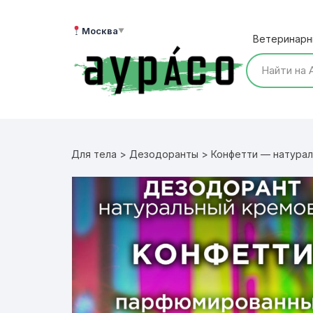
Перейти
к
Москва
▼
Ветеринарн
содержимому
Для тела
>
Дезодоранты
> Конфетти — натурал