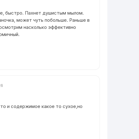
ке, быстро. Пахнет душистым мылом.
аночка, может чуть побольше. Раньше в
Посмотрим насколько эффективно
омичный.
26
ото и содержимое какое то сухое,но