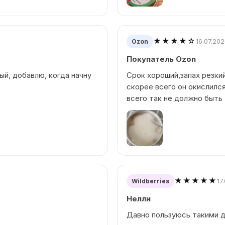
★★★★☆
16.07.20
Ozon
Покупатель Ozon
ый, добавлю, когда начну
Срок хороший,запах резки
скорее всего он окислился
всего так не должно быть 
★★★★★
17
Wildberries
Нелли
Давно пользуюсь такими д