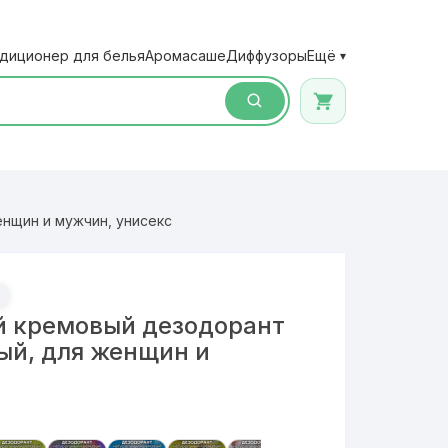
диционер для белья
Аромасаше
Диффузоры
Ещё
▾
нщин и мужчин, унисекс
й кремовый дезодорант
ый, для женщин и