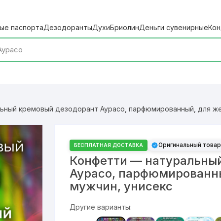
ые паспорта
Дезодоранты
Духи
Бриолин
Деньги сувенирные
Кон
ьный кремовый дезодорант Аурасо, парфюмированный, для же
Оригинальный товар
БЕСПЛАТНАЯ ДОСТАВКА
Конфетти — натуральны
Аурасо, парфюмированн
мужчин, унисекс
Другие варианты: