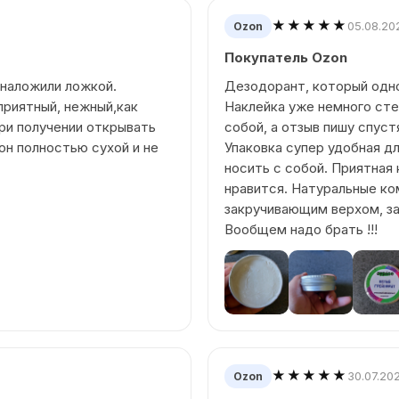
★★★★★
05.08.20
Ozon
Покупатель Ozon
 наложили ложкой.
Дезодорант, который одно
приятный, нежный,как
Наклейка уже немного стер
ри получении открывать
собой, а отзыв пишу спуст
 он полностью сухой и не
Упаковка супер удобная дл
носить с собой. Приятная
нравится. Натуральные ко
закручивающим верхом, з
Вообщем надо брать !!!
★★★★★
30.07.20
Ozon