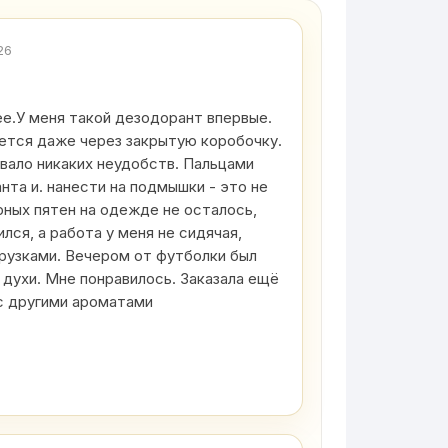
26
е.У меня такой дезодорант впервые.
ется даже через закрытую коробочку.
вало никаких неудобств. Пальцами
нта и. нанести на подмышки - это не
рных пятен на одежде не осталось,
ился, а работа у меня не сидячая,
грузками. Вечером от футболки был
 духи. Мне понравилось. Заказала ещё
с другими ароматами