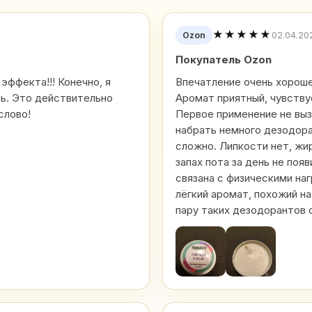
★★★★★
02.04.20
Ozon
Покупатель Ozon
 эффекта!!! Конечно, я
Впечатление очень хороше
сь. Это действительно
Аромат приятный, чувству
слово!
Первое применение не выз
набрать немного дезодора
сложно. Липкости нет, жи
запах пота за день не появ
связана с физическими на
лёгкий аромат, похожий на
пару таких дезодорантов 