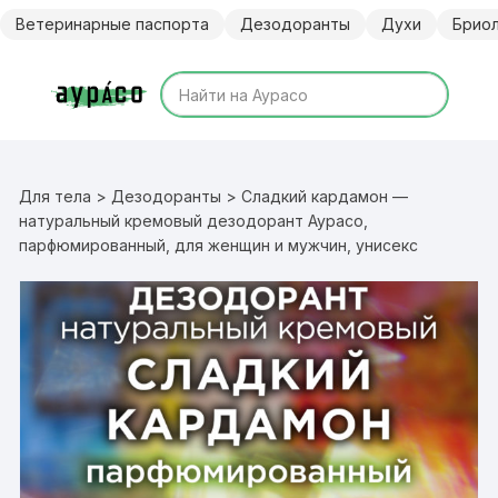
Перейти
Ветеринарные паспорта
Дезодоранты
Духи
Брио
к
содержимому
Для тела
>
Дезодоранты
> Сладкий кардамон —
натуральный кремовый дезодорант Аурасо,
парфюмированный, для женщин и мужчин, унисекс