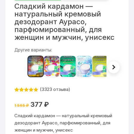
Сладкий кардамон —
натуральный кремовый
дезодорант Аурасо,
парфюмированный, для
женщин и мужчин, унисекс
Другие варианты:
(
3323
отзыва)
Рейтинг
3323
4.87
из 5
Первоначальная
Текущая
377
₽
на основе
1 565
₽
цена
цена:
опроса
составляла
377 ₽.
пользовате
Сладкий кардамон — натуральный кремовый
1
лей
565 ₽.
дезодорант Аурасо, парфюмированный, для
женщин и мужчин, унисекс