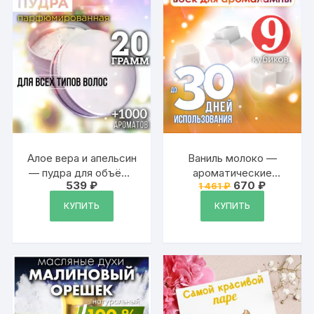
Алое вера и апельсин
Ваниль молоко —
— пудра для объёма
ароматические
Первоначальна
Текущая
539
₽
670
₽
1 461
₽
волос Аурасо, 20 гр
кубики Аурасо,
цена
цена:
ароматический воск,
составляла
670 ₽.
КУПИТЬ
КУПИТЬ
1
аромакубики для
461 ₽.
аромалампы, 9 штук