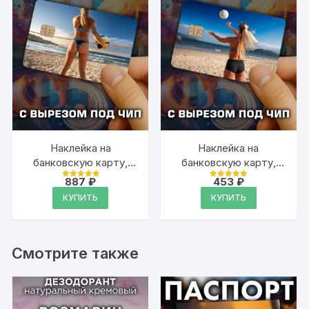
Наклейка на
Наклейка на
банковскую карту,
банковскую карту,
вырез под чип, винил
вырез под чип, винил
887
₽
453
₽
Оценка
Оценка
5
5
КУПИТЬ
КУПИТЬ
из 5
из 5
Смотрите также