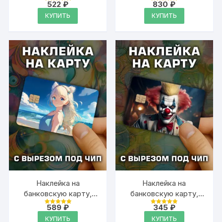
вырез под чип, винил
вырез под чип, винил
522
₽
830
₽
Оценка
Оценка
5
5
КУПИТЬ
КУПИТЬ
из 5
из 5
Наклейка на
Наклейка на
банковскую карту,
банковскую карту,
вырез под чип, винил
вырез под чип, винил
589
₽
345
₽
Оценка
Оценка
5
5
КУПИТЬ
КУПИТЬ
из 5
из 5