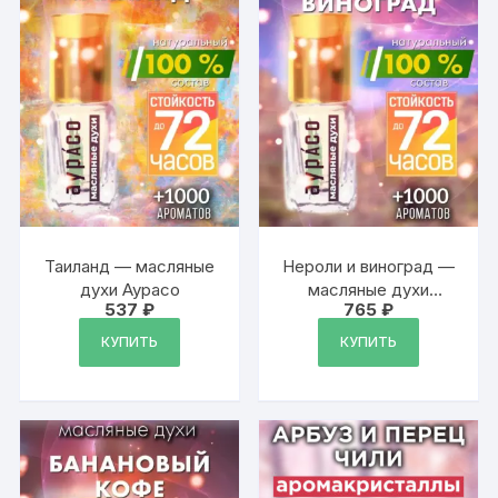
Таиланд — масляные
Нероли и виноград —
духи Аурасо
масляные духи
537
₽
765
₽
Аурасо
КУПИТЬ
КУПИТЬ