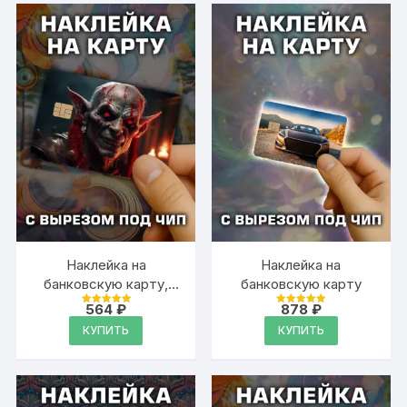
Наклейка на
Наклейка на
банковскую карту,
банковскую карту
вырез под чип, винил
564
₽
878
₽
Оценка
Оценка
5
5
КУПИТЬ
КУПИТЬ
из 5
из 5