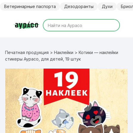
Перейти
Ветеринарные паспорта
Дезодоранты
Духи
Брио
к
содержимому
Печатная продукция
>
Наклейки
> Котики — наклейки
стикеры Аурасо, для детей, 19 штук