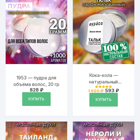
Кока-кола —
1953 — пудра для
натуральный
объёма волос, 20 гр
ароматизированный
828
₽
Первоначальна
Текущая
593
₽
1 920
₽
Оценка
тальк Аурасо для
цена
цена:
5
из 5
КУПИТЬ
составляла
593 ₽.
КУПИТЬ
тела и ног,
1
парфюмированный,
920 ₽.
универсальный,
освежающий, для
женщин, для мужчин,
унисекс