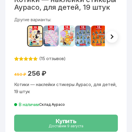
Аурасо, для детей, 19 штук
Другие варианты:
(
15
отзывов)
Рейтинг
15
5
из 5 на
Первоначальная
Текущая
256
₽
основе
450
₽
цена
цена:
опроса
составляла
256 ₽.
пользовател
Котики — наклейки стикеры Аурасо, для детей,
450 ₽.
ей
19 штук
В наличии
Склад Аурасо
Купить
Доставим 9 августа