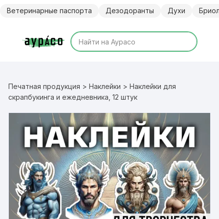
Перейти
Ветеринарные паспорта
Дезодоранты
Духи
Брио
к
содержимому
Печатная продукция
>
Наклейки
> Наклейки для
скрапбукинга и ежедневника, 12 штук