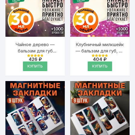
Чайное дерево —
Клубничный милкшейк
бальзам для губ
— бальзам для губ, 30
Аурасо, 30 мл
мл
426
₽
404
₽
Оценка
Оценка
4.89
4.89
КУПИТЬ
КУПИТЬ
из 5
из 5