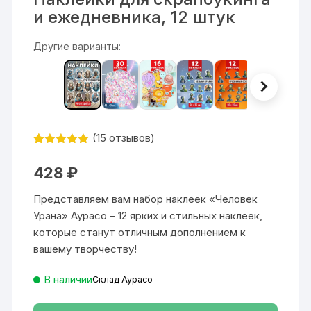
и ежедневника, 12 штук
Другие варианты:
(
15
отзывов)
Рейтинг
15
5
из 5 на
428
₽
основе
опроса
пользовател
Представляем вам набор наклеек «Человек
ей
Урана» Аурасо – 12 ярких и стильных наклеек,
которые станут отличным дополнением к
вашему творчеству!
В наличии
Склад Аурасо