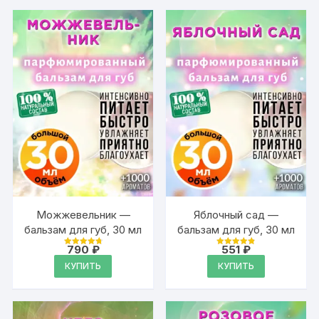
Можжевельник —
Яблочный сад —
бальзам для губ, 30 мл
бальзам для губ, 30 мл
790
₽
551
₽
Оценка
Оценка
4.89
4.89
КУПИТЬ
КУПИТЬ
из 5
из 5