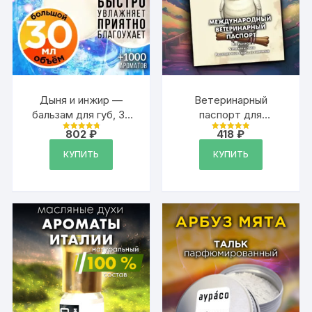
Дыня и инжир —
Ветеринарный
бальзам для губ, 30
паспорт для
мл
попугаев
802
₽
418
₽
Оценка
Оценка
международный
4.89
4.99
из 5
из 5
КУПИТЬ
КУПИТЬ