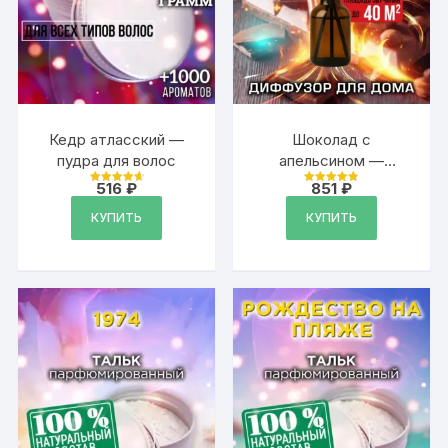
Кедр атласский —
Шоколад с
пудра для волос
апельсином —
аромадиффузор
516
₽
851
₽
Оценка
Оценка
Аурасо, 50 мл, 1 шт.
4.79
4.87
из 5
из 5
КУПИТЬ
КУПИТЬ