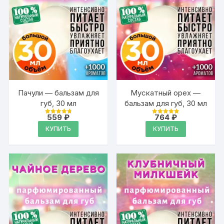
Пачули — бальзам для
Мускатный орех —
губ, 30 мл
бальзам для губ, 30 мл
559
₽
764
₽
Оценка
Оценка
4.89
4.89
КУПИТЬ
КУПИТЬ
из 5
из 5