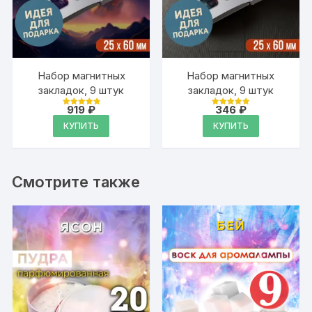
Набор магнитных
Набор магнитных
закладок, 9 штук
закладок, 9 штук
919
₽
346
₽
Оценка
Оценка
4.95
4.95
КУПИТЬ
КУПИТЬ
из 5
из 5
Смотрите также