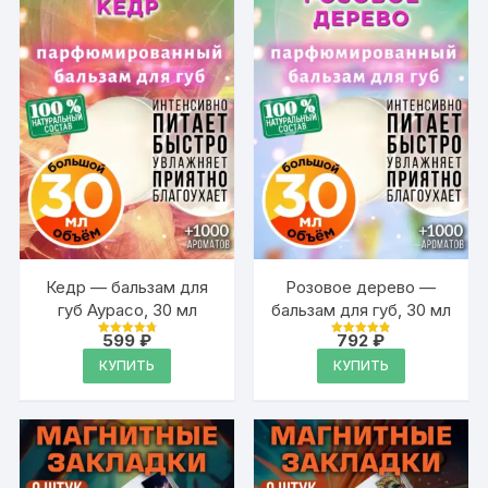
Кедр — бальзам для
Розовое дерево —
губ Аурасо, 30 мл
бальзам для губ, 30 мл
599
₽
792
₽
Оценка
Оценка
4.89
4.89
КУПИТЬ
КУПИТЬ
из 5
из 5