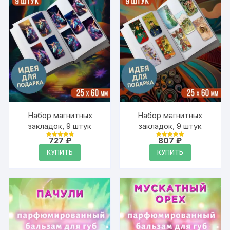
Набор магнитных
Набор магнитных
закладок, 9 штук
закладок, 9 штук
727
₽
807
₽
Оценка
Оценка
4.95
4.95
КУПИТЬ
КУПИТЬ
из 5
из 5