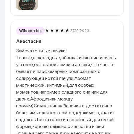
★★★★★
27.10.2023
Wildberries
Анастасия
Замечательные пачули!
Тёплые,шоколадные,обволакивающие и очень
уютные,без сырой земли и аптеки,что часто
бывает в парфюмерных композициях с
солирующей нотой пачули.Аромат
мистический, интимный,для особых
моментов,например,сладкого сна или для
двоих.Афродизиак,между
прочим)Симпатичная баночка с достаточно
большим колличеством содержимого,хватит
надолго.Достаточно интенсивный для сухой
формы,хорошо слышно с запястья и шеи
(лучше всего такие духи наносить на точки