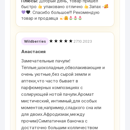
Плюсы:
Добрый день, товар пришел
быстро
упаковано отлично
.Запах -
. Спасибо большое!!! Рекомендую
товар и продавца
★★★★★
27.10.2023
Wildberries
Анастасия
Замечательные пачули!
Тёплые,шоколадные,обволакивающие и
очень уютные,без сырой земли и
аптеки,что часто бывает в
парфюмерных композициях с
солирующей нотой пачули.Аромат
мистический, интимный,для особых
моментов,например,сладкого сна или
для двоих.Афродизиак,между
прочим)Симпатичная баночка с
достаточно большим колличеством