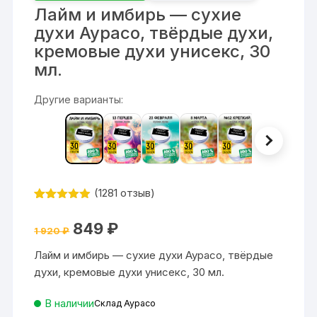
Лайм и имбирь — сухие
духи Аурасо, твёрдые духи,
кремовые духи унисекс, 30
мл.
Другие варианты:
(
1281
отзыв)
Рейтинг
1281
4.87
из 5
Первоначальная
Текущая
849
₽
на основе
1 920
₽
цена
цена:
опроса
составляла
849 ₽.
пользовате
Лайм и имбирь — сухие духи Аурасо, твёрдые
1
ля
920 ₽.
духи, кремовые духи унисекс, 30 мл.
В наличии
Склад Аурасо