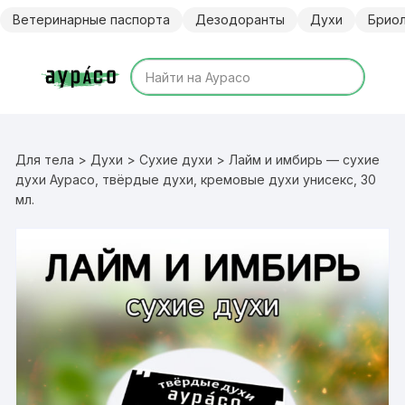
Перейти
Ветеринарные паспорта
Дезодоранты
Духи
Брио
к
содержимому
Для тела
>
Духи
>
Сухие духи
> Лайм и имбирь — сухие
духи Аурасо, твёрдые духи, кремовые духи унисекс, 30
мл.