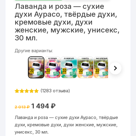
Лаванда и роза — сухие
духи Аурасо, твёрдые духи,
кремовые духи, духи
женские, мужские, унисекс,
30 мл.
Другие варианты:
(
1283
отзыва)
Рейтинг
1283
4.87
из 5
Первоначальная
Текущая
1 494
₽
на основе
2 013
₽
цена
цена:
опроса
составляла
1
пользовате
Лаванда и роза — сухие духи Аурасо, твёрдые
2
494 ₽.
лей
013 ₽.
духи, кремовые духи, духи женские, мужские,
унисекс, 30 мл.