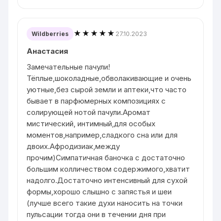
★★★★★
27.10.2023
Wildberries
Анастасия
Замечательные пачули!
Тёплые,шоколадные,обволакивающие и очень
уютные,без сырой земли и аптеки,что часто
бывает в парфюмерных композициях с
солирующей нотой пачули.Аромат
мистический, интимный,для особых
моментов,например,сладкого сна или для
двоих.Афродизиак,между
прочим)Симпатичная баночка с достаточно
большим колличеством содержимого,хватит
надолго.Достаточно интенсивный для сухой
формы,хорошо слышно с запястья и шеи
(лучше всего такие духи наносить на точки
пульсации тогда они в течении дня при