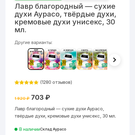
Лавр благородный — сухие
духи Аурасо, твёрдые духи,
кремовые духи унисекс, 30
мл.
Другие варианты:
(
1280
отзывов)
Рейтинг
1280
4.87
из 5
Первоначальная
Текущая
703
₽
на основе
1 920
₽
цена
цена:
опроса
составляла
703 ₽.
пользовате
Лавр благородный — сухие духи Аурасо,
1
лей
920 ₽.
твёрдые духи, кремовые духи унисекс, 30 мл.
В наличии
Склад Аурасо