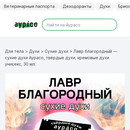
Перейти
Ветеринарные паспорта
Дезодоранты
Духи
Брио
к
содержимому
Для тела
>
Духи
>
Сухие духи
> Лавр благородный —
сухие духи Аурасо, твёрдые духи, кремовые духи
унисекс, 30 мл.