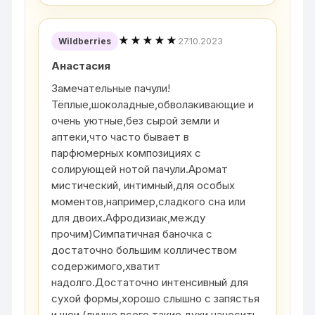
★★★★★
27.10.2023
Wildberries
Анастасия
Замечательные пачули!
Тёплые,шоколадные,обволакивающие и
очень уютные,без сырой земли и
аптеки,что часто бывает в
парфюмерных композициях с
солирующей нотой пачули.Аромат
мистический, интимный,для особых
моментов,например,сладкого сна или
для двоих.Афродизиак,между
прочим)Симпатичная баночка с
достаточно большим колличеством
содержимого,хватит
надолго.Достаточно интенсивный для
сухой формы,хорошо слышно с запястья
и шеи (лучше всего такие духи наносить