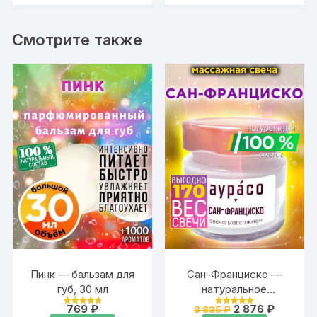
надписью
с надписью
Смотрите также
Пинк — бальзам для
Сан-Франциско —
губ, 30 мл
натуральное
массажное масло,
Первоначальная
Текуща
769
₽
2 876
₽
3 835
₽
Оценка
Оценка