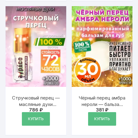
мужчин, унисекс
Стручковый перец —
Чёрный перец амбра
масляные духи
нероли — бальзам
786
₽
381
₽
Аурасо
для губ, 30 мл
КУПИТЬ
КУПИТЬ