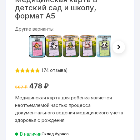
детский сад и школу,
формат А5
Другие варианты:
(
74
отзыва)
Рейтинг
74
4.93
из 5
Первоначальная
Текущая
478
₽
на основе
587
₽
цена
цена:
опроса
составляла
478 ₽.
пользовател
Медицинская карта для ребёнка является
587 ₽.
ей
неотъемлемой частью процесса
документального ведения медицинского учета
здоровья с рождения.
В наличии
Склад Аурасо