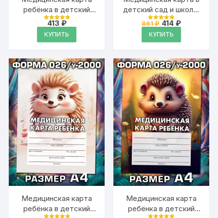
ребёнка в детский
детский сад и школу,
сад и школу большая,
формат А5
Первоначальна
Текущая
413
₽
414
₽
861
₽
Оценка
Оценка
А4
цена
цена:
4.93
4.93
КУПИТЬ
КУПИТЬ
из 5
из 5
составляла
414 ₽.
861 ₽.
Медицинская карта
Медицинская карта
ребёнка в детский
ребёнка в детский