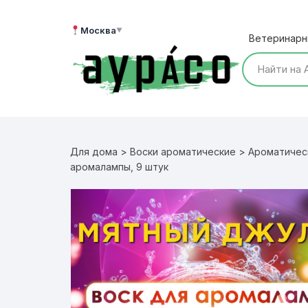
Перейти
к
Москва
▼
Ветеринарн
содержимому
Для дома
>
Воски ароматические
>
Ароматичес
аромалампы, 9 штук