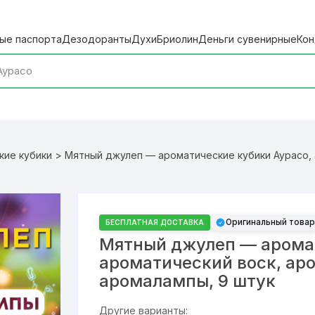
ые паспорта
Дезодоранты
Духи
Бриолин
Деньги сувенирные
Кон
кие кубики
> Мятный джулеп — ароматические кубики Аурасо, 
Оригинальный товар
БЕСПЛАТНАЯ ДОСТАВКА
Мятный джулеп — аромат
ароматический воск, ар
аромалампы, 9 штук
Другие варианты: