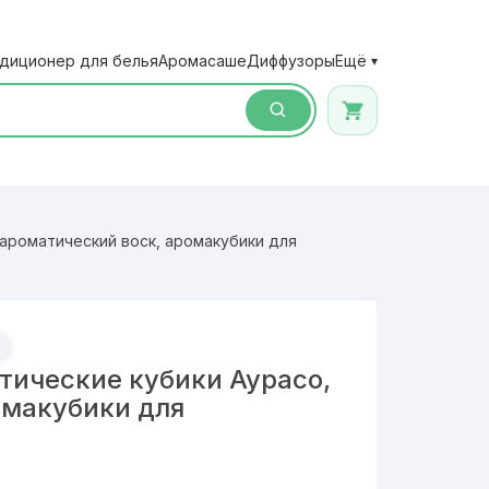
диционер для белья
Аромасаше
Диффузоры
Ещё
▾
ароматический воск, аромакубики для
ические кубики Аурасо,
омакубики для