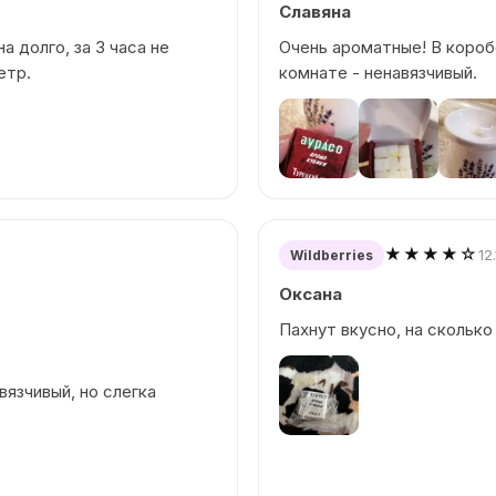
Славяна
а долго, за 3 часа не
Очень ароматные! В короб
етр.
комнате - ненавязчивый.
★★★★☆
12
Wildberries
Оксана
Пахнут вкусно, на сколько
вязчивый, но слегка