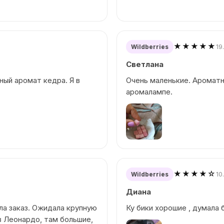
★★★★★
19
Wildberries
Светлана
ный аромат кедра. Я в
Очень маленькие. Ароматн
аромалампе.
★★★★☆
10
Wildberries
Диана
ила заказ. Ожидала крупную
Ку бики хорошие , думала 
в Леонардо, там большие,