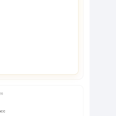
26
асс