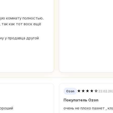
шую комнату полностью.
 так как тот воск ещё
у у продавца другой
★★★★☆
22.02.20
Ozon
Покупатель Ozon
хороший
очень не плохо пахнет , кл