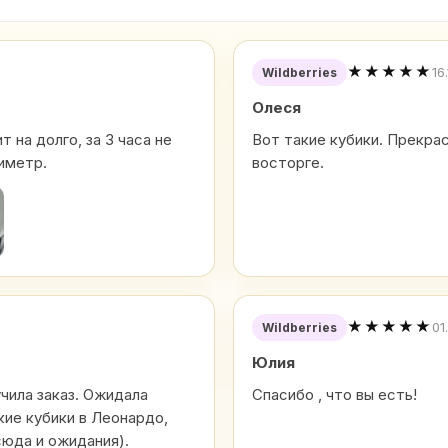
★★★★★
16
Wildberries
Олеся
 на долго, за 3 часа не
Вот такие кубики. Прекра
иметр.
восторге.
★★★★★
01
Wildberries
Юлия
учила заказ. Ожидала
Спасибо , что вы есть!
кие кубики в Леонардо,
сюда и ожидания).