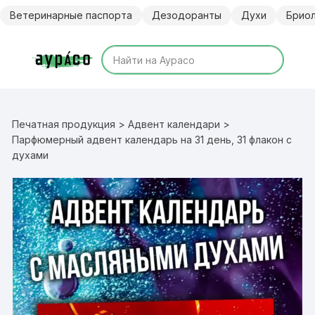
Перейти
Ветеринарные паспорта
Дезодоранты
Духи
Брио
к
содержимому
Печатная продукция
>
Адвент календари
>
Парфюмерный адвент календарь на 31 день, 31 флакон с
духами