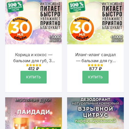
Корица и кокос —
Иланг-иланг сандал
бальзам для губ, 30
— бальзам для губ
мл
Аурасо, 30 мл
412
₽
877
₽
Оценка
Оценка
4.88
4.88
из 5
из 5
КУПИТЬ
КУПИТЬ