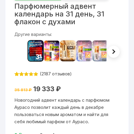
Парфюмерный адвент
календарь на 31 день, 31
флакон с духами
Другие варианты:
(
2187
отзывов)
Рейтинг
2187
4.87
из 5
Первоначальная
Текущая
19 333
₽
на основе
35 813
₽
цена
цена:
опроса
составляла
19
пользовате
Новогодний адвент календарь с парфюмом
35
333 ₽.
лей
813 ₽.
Аурасо позволит каждый день в декабре
пользоваться новым ароматом и найти для
себя любимый парфюм от Аурасо.