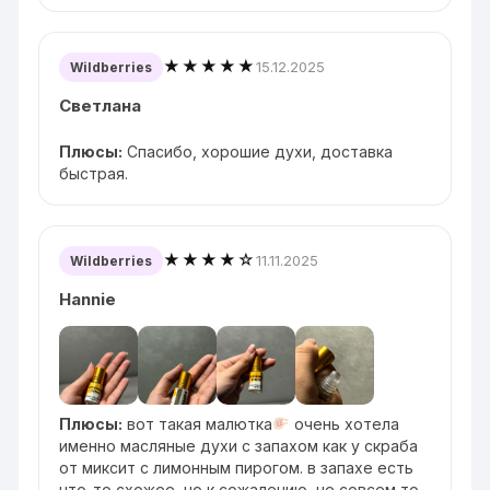
★★★★★
15.12.2025
Wildberries
Светлана
Плюсы:
Спасибо, хорошие духи, доставка
быстрая.
★★★★☆
11.11.2025
Wildberries
Hannie
Плюсы:
вот такая малютка
очень хотела
именно масляные духи с запахом как у скраба
от миксит с лимонным пирогом. в запахе есть
что-то схожее, но к сожалению, не совсем то,