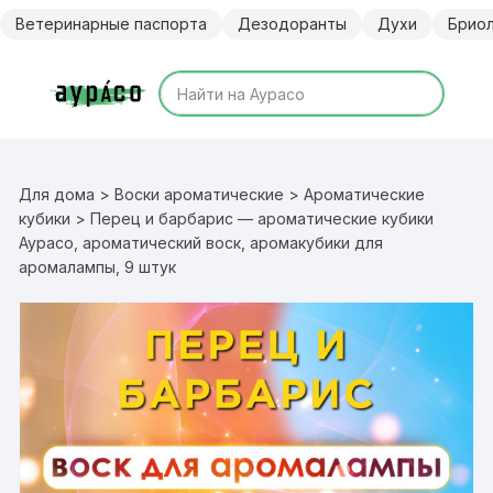
Перейти
Ветеринарные паспорта
Дезодоранты
Духи
Брио
к
содержимому
Для дома
>
Воски ароматические
>
Ароматические
кубики
> Перец и барбарис — ароматические кубики
Аурасо, ароматический воск, аромакубики для
аромалампы, 9 штук