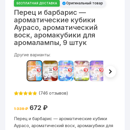
Оригинальный товар
БЕСПЛАТНАЯ ДОСТАВКА
Перец и барбарис —
ароматические кубики
Аурасо, ароматический
воск, аромакубики для
аромалампы, 9 штук
Другие варианты:
(
746
отзывов)
Рейтинг
746
4.84
из 5
Первоначальная
Текущая
672
₽
на основе
1 339
₽
цена
цена:
опроса
составляла
672 ₽.
пользовате
Перец и барбарис — ароматические кубики
1
лей
339 ₽.
Аурасо, ароматический воск, аромакубики для