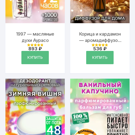
1997 — масляные
Корица и кардамон
духи Аурасо
— аромадиффузор
Аурасо, 50 мл, 1 шт.
893
₽
536
₽
Оценка
Оценка
4.87
4.87
из 5
из 5
КУПИТЬ
КУПИТЬ