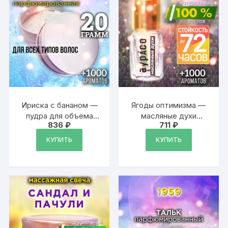
Ириска с бананом —
Ягоды оптимизма —
пудра для объёма
масляные духи
836
₽
711
₽
волос, 20 гр
Аурасо
КУПИТЬ
КУПИТЬ