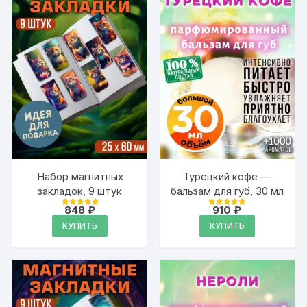
Набор магнитных
Турецкий кофе —
закладок, 9 штук
бальзам для губ, 30 мл
848
₽
910
₽
Оценка
Оценка
4.95
4.89
КУПИТЬ
КУПИТЬ
из 5
из 5