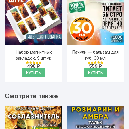
Набор магнитных
Пачули — бальзам для
закладок, 9 штук
губ, 30 мл
498
₽
559
₽
Оценка
Оценка
4.95
4.89
КУПИТЬ
КУПИТЬ
из 5
из 5
Смотрите также