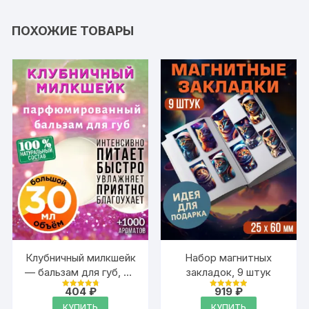
ПОХОЖИЕ ТОВАРЫ
Клубничный милкшейк
Набор магнитных
— бальзам для губ, 30
закладок, 9 штук
мл
404
₽
919
₽
Оценка
Оценка
4.89
4.95
КУПИТЬ
КУПИТЬ
из 5
из 5