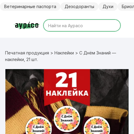
Перейти
Ветеринарные паспорта
Дезодоранты
Духи
Брио
к
содержимому
Печатная продукция
>
Наклейки
> С Днём Знаний —
наклейки, 21 шт.