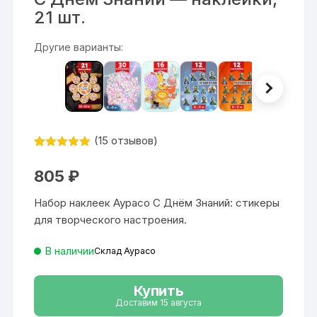
21 шт.
Другие варианты:
(
15
отзывов)
Рейтинг
15
5
из 5 на
805
₽
основе
опроса
пользовател
Набор наклеек Аурасо С Днём Знаний: стикеры
ей
для творческого настроения.
В наличии
Склад Аурасо
Купить
Доставим 15 августа