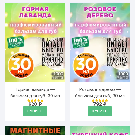
Горная лаванда —
Розовое дерево —
бальзам для губ, 30 мл
бальзам для губ, 30 мл
620
₽
792
₽
Оценка
Оценка
4.89
4.89
КУПИТЬ
КУПИТЬ
из 5
из 5