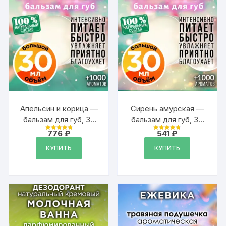
Апельсин и корица —
Сирень амурская —
бальзам для губ, 30
бальзам для губ, 30
мл
мл
776
₽
541
₽
Оценка
Оценка
4.89
4.89
из 5
из 5
КУПИТЬ
КУПИТЬ