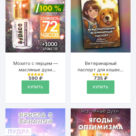
Мохито с перцем —
Ветеринарный
масляные духи
паспорт для кошек и
Аурасо
собак
590
₽
735
₽
Оценка
Оценка
международный
4.87
4.99
из 5
из 5
КУПИТЬ
КУПИТЬ