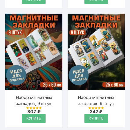
Набор магнитных
Набор магнитных
закладок, 9 штук
закладок, 9 штук
807
₽
342
₽
Оценка
Оценка
4.95
4.95
КУПИТЬ
КУПИТЬ
из 5
из 5