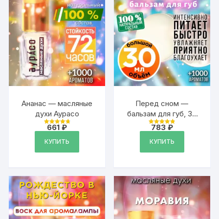
Ананас — масляные
Перед сном —
духи Аурасо
бальзам для губ, 30
мл
661
₽
783
₽
Оценка
Оценка
4.87
4.89
из 5
из 5
КУПИТЬ
КУПИТЬ