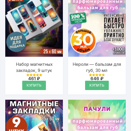
Набор магнитных
Нероли — бальзам для
закладок, 9 штук
губ, 30 мл
461
₽
646
₽
Оценка
Оценка
4.95
4.89
КУПИТЬ
КУПИТЬ
из 5
из 5