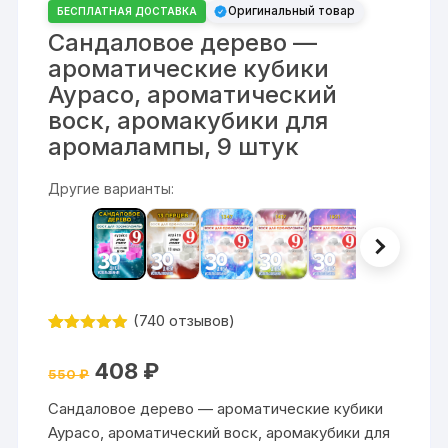
Оригинальный товар
БЕСПЛАТНАЯ ДОСТАВКА
Сандаловое дерево —
ароматические кубики
Аурасо, ароматический
воск, аромакубики для
аромалампы, 9 штук
Другие варианты:
(
740
отзывов)
Рейтинг
740
4.84
из 5
Первоначальная
Текущая
408
₽
на основе
550
₽
цена
цена:
опроса
составляла
408 ₽.
пользовате
Сандаловое дерево — ароматические кубики
550 ₽.
лей
Аурасо, ароматический воск, аромакубики для