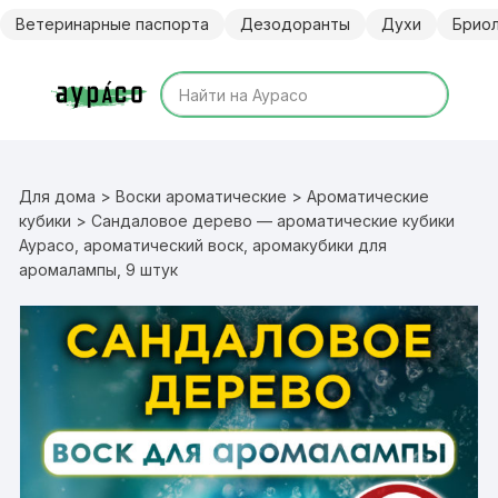
Перейти
Ветеринарные паспорта
Дезодоранты
Духи
Брио
к
содержимому
Для дома
>
Воски ароматические
>
Ароматические
кубики
> Сандаловое дерево — ароматические кубики
Аурасо, ароматический воск, аромакубики для
аромалампы, 9 штук