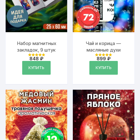
Набор магнитных
Чай и корица —
закладок, 9 штук
масляные духи
848
₽
899
₽
Оценка
Оценка
4.95
4.87
из 5
из 5
КУПИТЬ
КУПИТЬ