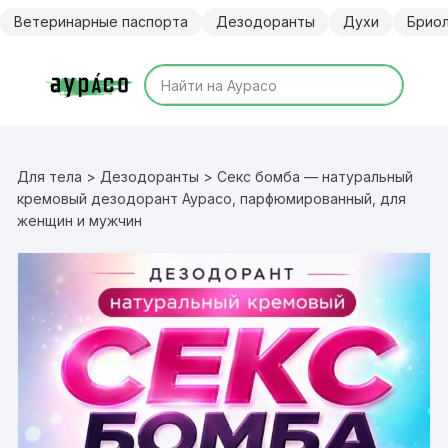
Перейти
Ветеринарные паспорта
Дезодоранты
Духи
Брио
к
содержимому
Для тела
>
Дезодоранты
> Секс бомба — натуральный
кремовый дезодорант Аурасо, парфюмированный, для
женщин и мужчин