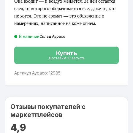
Она входит — и воздух меняется. За ней остаётся
1
лей
485 ₽.
след, от которого оборачиваются все, даже те, кто
не хотел. Это не аромат — это объявление о
намерениях, написанное на коже огнём.
В наличии
Склад Аурасо
Купить
Доставим 10 августа
Артикул Аурасо: 12985
Отзывы покупателей с
маркетплейсов
4,9