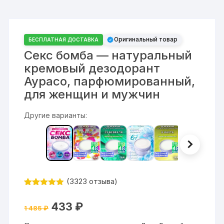
Оригинальный товар
БЕСПЛАТНАЯ ДОСТАВКА
Секс бомба — натуральный
кремовый дезодорант
Аурасо, парфюмированный,
для женщин и мужчин
Другие варианты:
(
3323
отзыва)
Рейтинг
3323
4.87
из 5
Первоначальная
Текущая
433
₽
на основе
1 485
₽
цена
цена:
опроса
составляла
433 ₽.
пользовате