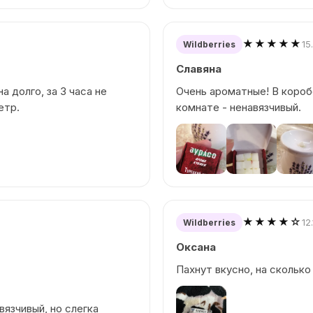
★★★★★
15
Wildberries
Славяна
а долго, за 3 часа не
Очень ароматные! В короб
етр.
комнате - ненавязчивый.
★★★★☆
12
Wildberries
Оксана
Пахнут вкусно, на сколько
вязчивый, но слегка