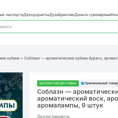
ые паспорта
Дезодоранты
Духи
Бриолин
Деньги сувенирные
Кон
кие кубики
> Соблазн — ароматические кубики Аурасо, аромат
Оригинальный товар
БЕСПЛАТНАЯ ДОСТАВКА
Соблазн — ароматически
ароматический воск, ар
аромалампы, 9 штук
Другие варианты: