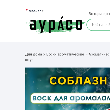
Перейти
к
Москва
▼
Ветеринарн
содержимому
Для дома
>
Воски ароматические
>
Ароматичес
штук