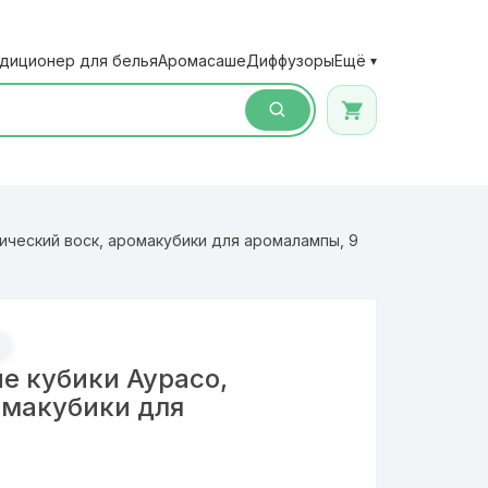
диционер для белья
Аромасаше
Диффузоры
Ещё
▾
ический воск, аромакубики для аромалампы, 9
е кубики Аурасо,
омакубики для