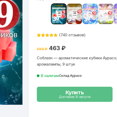
(
740
отзывов)
Рейтинг
740
4.84
из 5
Первоначальная
Текущая
463
₽
на основе
550
₽
цена
цена:
опроса
составляла
463 ₽.
пользовате
Соблазн — ароматические кубики Аурасо,
550 ₽.
лей
аромалампы, 9 штук
В наличии
Склад Аурасо
Купить
Доставим 10 августа