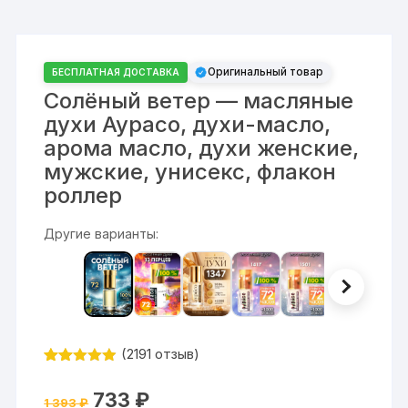
Оригинальный товар
БЕСПЛАТНАЯ ДОСТАВКА
Солёный ветер — масляные
духи Аурасо, духи-масло,
арома масло, духи женские,
мужские, унисекс, флакон
роллер
Другие варианты:
(
2191
отзыв)
Рейтинг
2191
4.87
из 5
Первоначальная
Текущая
733
₽
на основе
1 393
₽