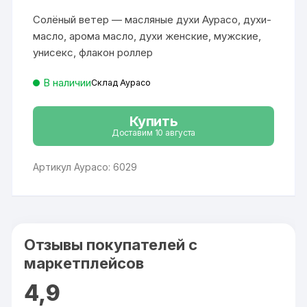
цена
цена:
опроса
составляла
733 ₽.
пользовате
Солёный ветер — масляные духи Аурасо, духи-
1
ля
393 ₽.
масло, арома масло, духи женские, мужские,
унисекс, флакон роллер
В наличии
Склад Аурасо
Купить
Доставим 10 августа
Артикул Аурасо: 6029
Отзывы покупателей с
маркетплейсов
4,9