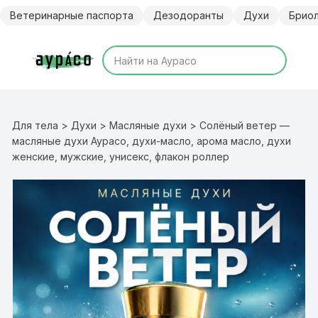
Перейти
Ветеринарные паспорта
Дезодоранты
Духи
Брио
к
содержимому
Для тела
>
Духи
>
Масляные духи
> Солёный ветер —
масляные духи Аурасо, духи-масло, арома масло, духи
женские, мужские, унисекс, флакон роллер