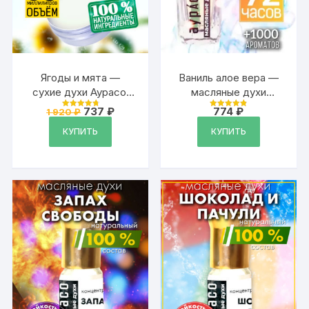
Ягоды и мята —
Ваниль алое вера —
сухие духи Аурасо,
масляные духи
твёрдые духи,
Аурасо
Первоначальная
Текущая
737
₽
774
₽
1 920
₽
Оценка
Оценка
кремовые духи
цена
цена:
4.87
4.87
из 5
из 5
составляла
737 ₽.
КУПИТЬ
КУПИТЬ
унисекс, 30 мл.
1
920 ₽.