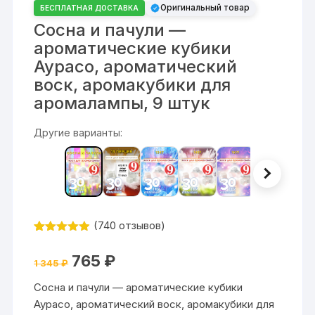
Оригинальный товар
БЕСПЛАТНАЯ ДОСТАВКА
Сосна и пачули —
ароматические кубики
Аурасо, ароматический
воск, аромакубики для
аромалампы, 9 штук
Другие варианты:
(
740
отзывов)
Рейтинг
740
4.84
из 5
Первоначальная
Текущая
765
₽
на основе
1 345
₽
цена
цена:
опроса
составляла
765 ₽.
пользовате
Сосна и пачули — ароматические кубики
1
лей
345 ₽.
Аурасо, ароматический воск, аромакубики для