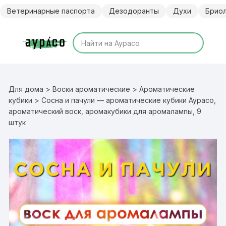
Перейти
Ветеринарные паспорта
Дезодоранты
Духи
Брио
к
содержимому
Для дома
>
Воски ароматические
>
Ароматические
кубики
> Сосна и пачули — ароматические кубики Аурасо,
ароматический воск, аромакубики для аромалампы, 9
штук