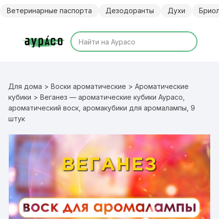
Перейти
Ветеринарные паспорта
Дезодоранты
Духи
Брио
к
содержимому
Для дома
>
Воски ароматические
>
Ароматические
кубики
> Веганез — ароматические кубики Аурасо,
ароматический воск, аромакубики для аромалампы, 9
штук