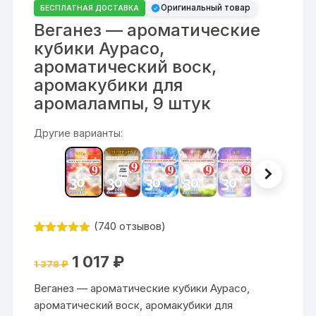
Оригинальный товар
БЕСПЛАТНАЯ ДОСТАВКА
Веганез — ароматические
кубики Аурасо,
ароматический воск,
аромакубики для
аромалампы, 9 штук
Другие варианты:
(
740
отзывов)
Рейтинг
740
4.84
из 5
Первоначальная
Текущая
1 017
₽
на основе
1 378
₽
цена
цена:
опроса
составляла
1
пользовате
Веганез — ароматические кубики Аурасо,
1
017 ₽.
лей
378 ₽.
ароматический воск, аромакубики для