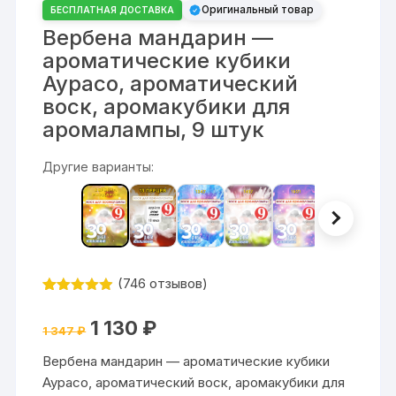
Оригинальный товар
БЕСПЛАТНАЯ ДОСТАВКА
Вербена мандарин —
ароматические кубики
Аурасо, ароматический
воск, аромакубики для
аромалампы, 9 штук
Другие варианты:
(
746
отзывов)
Рейтинг
746
4.84
из 5
Первоначальная
Текущая
1 130
₽
на основе
1 347
₽
цена
цена:
опроса
составляла
1
пользовате
Вербена мандарин — ароматические кубики
1
130 ₽.
лей
347 ₽.
Аурасо, ароматический воск, аромакубики для