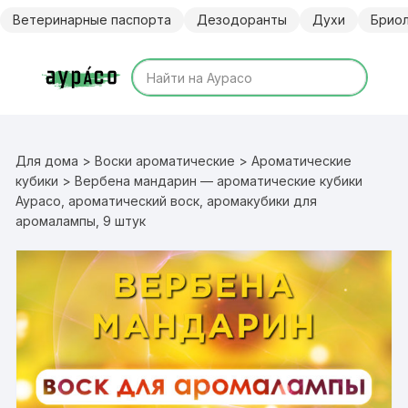
Перейти
Ветеринарные паспорта
Дезодоранты
Духи
Брио
к
содержимому
Для дома
>
Воски ароматические
>
Ароматические
кубики
> Вербена мандарин — ароматические кубики
Аурасо, ароматический воск, аромакубики для
аромалампы, 9 штук