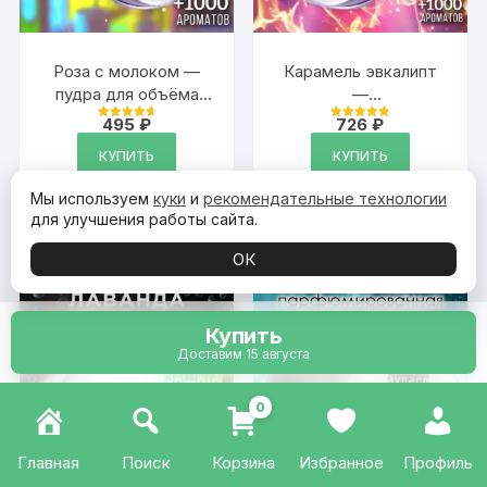
Роза с молоком —
Карамель эвкалипт
пудра для объёма
—
волос, 20 гр
ароматизированный
495
₽
726
₽
Оценка
Оценка
тальк для тела
4.79
4.9
из 5
из 5
КУПИТЬ
КУПИТЬ
Мы используем
куки
и
рекомендательные технологии
для улучшения работы сайта.
ОК
Купить
Доставим 15 августа
0
Главная
Поиск
Корзина
Избранное
Профиль