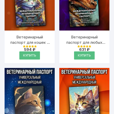
Ветеринарный
Ветеринарный
паспорт для кошек и
паспорт для любых
собак
домашних животных
594
₽
631
₽
Оценка
Оценка
международный
4.99
4.99
КУПИТЬ
КУПИТЬ
из 5
из 5