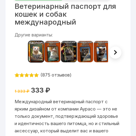
Ветеринарный паспорт для
кошек и собак
международный
Другие варианты:
(
875
отзывов)
Рейтинг
875
4.99
из 5
Первоначальная
Текущая
333
₽
на основе
1 333
₽
цена
цена:
опроса
составляла
333 ₽.
пользовател
Международный ветеринарный паспорт с
1
ей
333 ₽.
ярким дизайном от компании Аурасо — это не
только документ, подтверждающий здоровье
и идентичность вашего питомца, но и стильный
аксессуар, который выделит вас и вашего