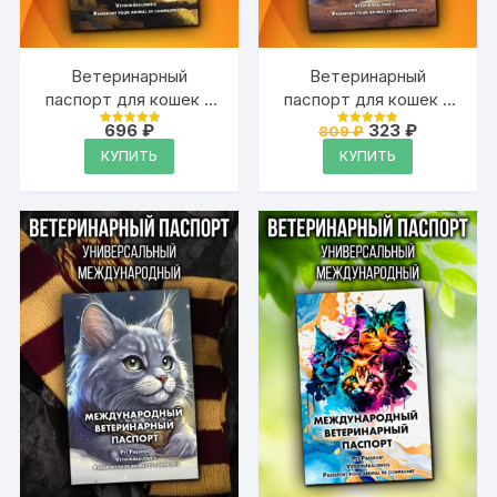
Ветеринарный
Ветеринарный
паспорт для кошек и
паспорт для кошек и
собак
собак
Первоначальна
Текущая
696
₽
323
₽
809
₽
Оценка
Оценка
международный
международный
цена
цена:
4.99
4.99
КУПИТЬ
КУПИТЬ
из 5
из 5
составляла
323 ₽.
809 ₽.