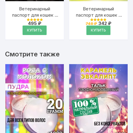
Ветеринарный
Ветеринарный
паспорт для кошек и
паспорт для кошек и
собак
собак
Первоначальная
Текущая
495
₽
342
₽
748
₽
Оценка
Оценка
международный
международный
цена
цена:
4.99
4.99
КУПИТЬ
КУПИТЬ
из 5
из 5
составляла
342 ₽.
748 ₽.
Смотрите также