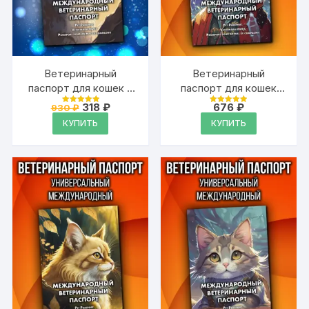
Ветеринарный
Ветеринарный
паспорт для кошек и
паспорт для кошек
собак
международный
Первоначальная
Текущая
318
₽
676
₽
930
₽
Оценка
Оценка
международный
цена
цена:
4.99
4.99
КУПИТЬ
КУПИТЬ
из 5
из 5
составляла
318 ₽.
930 ₽.