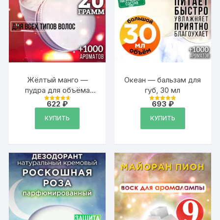
Жёлтый манго —
Океан — бальзам для
пудра для объёма
губ, 30 мл
волос Аурасо, 20 гр
622
₽
693
₽
Оценка
Оценка
4.79
4.88
из 5
из 5
КУПИТЬ
КУПИТЬ