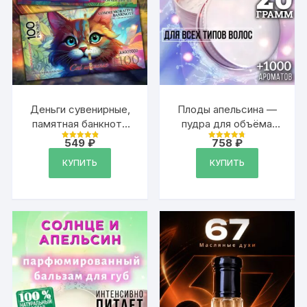
Деньги сувенирные,
Плоды апельсина —
памятная банкнота
пудра для объёма
100 фунтов
волос, 20 гр
549
₽
758
₽
Оценка
Оценка
стерлингов
4.97
4.79
из 5
из 5
КУПИТЬ
КУПИТЬ