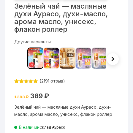
Зелёный чай — масляные
духи Аурасо, духи-масло,
арома масло, унисекс,
флакон роллер
Другие варианты:
(
2191
отзыв)
Рейтинг
2191
4.87
из 5
Первоначальная
Текущая
389
₽
на основе
1 393
₽
цена
цена:
опроса
составляла
389 ₽.
пользовате
Зелёный чай — масляные духи Аурасо, духи-
1
ля
393 ₽.
масло, арома масло, унисекс, флакон роллер
В наличии
Склад Аурасо