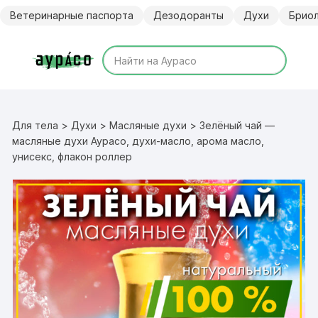
Перейти
Ветеринарные паспорта
Дезодоранты
Духи
Брио
к
содержимому
Для тела
>
Духи
>
Масляные духи
> Зелёный чай —
масляные духи Аурасо, духи-масло, арома масло,
унисекс, флакон роллер