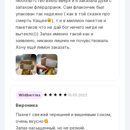
любопытство взяло вверх и я заказала духи с
запахом флёрдоранж. Сам флакончик был
упакован так надежно ( как в той сказке про
смерть Кащея
), т.е в миллион пакетов и
пакетиков что не дай бог ничего нигде не
вытекло))) Запах именно такой как и
заявлено, никаких лишних не почувствовала.
Хочу ещё лимон заказать.
★★★★★
10.05.2022
Wildberries
Вероника
Пахнет свежей черешней и вишнёвым соком,
очень вкусно
Запах насыщенный, но не резкий.