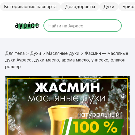
Перейти
Ветеринарные паспорта
Дезодоранты
Духи
Брио
к
содержимому
Для тела
>
Духи
>
Масляные духи
> Жасмин — масляные
духи Аурасо, духи-масло, арома масло, унисекс, флакон
роллер