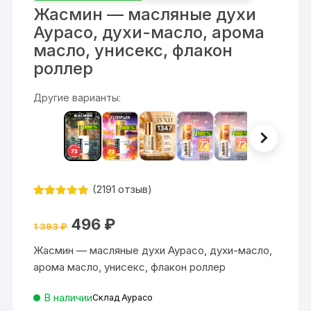
Жасмин — масляные духи
Аурасо, духи-масло, арома
масло, унисекс, флакон
роллер
Другие варианты:
(
2191
отзыв)
Рейтинг
2191
4.87
из 5
Первоначальная
Текущая
496
₽
на основе
1 393
₽
цена
цена:
опроса
составляла
496 ₽.
пользовате
Жасмин — масляные духи Аурасо, духи-масло,
1
ля
393 ₽.
арома масло, унисекс, флакон роллер
В наличии
Склад Аурасо