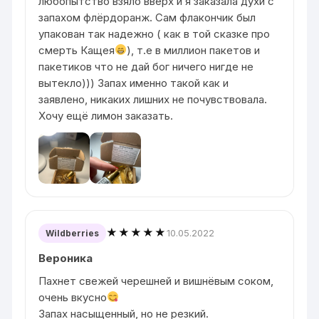
любопытство взяло вверх и я заказала духи с
запахом флёрдоранж. Сам флакончик был
упакован так надежно ( как в той сказке про
смерть Кащея
), т.е в миллион пакетов и
пакетиков что не дай бог ничего нигде не
вытекло))) Запах именно такой как и
заявлено, никаких лишних не почувствовала.
Хочу ещё лимон заказать.
★★★★★
10.05.2022
Wildberries
Вероника
Пахнет свежей черешней и вишнёвым соком,
очень вкусно
Запах насыщенный, но не резкий.