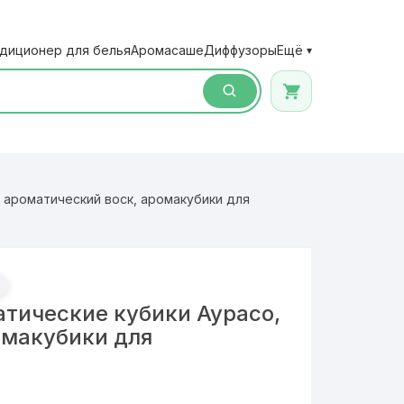
диционер для белья
Аромасаше
Диффузоры
Ещё
▾
 ароматический воск, аромакубики для
тические кубики Аурасо,
омакубики для