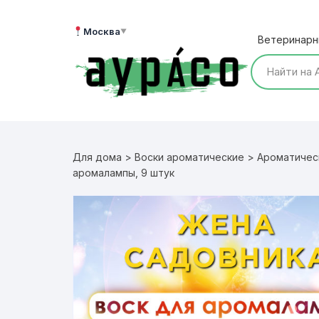
Перейти
к
Москва
▼
Ветеринарн
содержимому
Для дома
>
Воски ароматические
>
Ароматичес
аромалампы, 9 штук