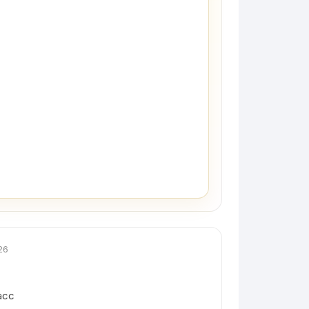
26
асс