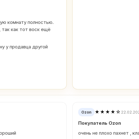
шую комнату полностью.
 так как тот воск ещё
у у продавца другой
★★★★☆
22.02.20
Ozon
Покупатель Ozon
хороший
очень не плохо пахнет , кл