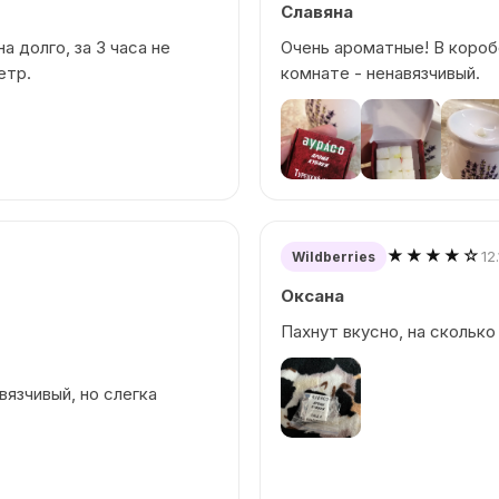
Славяна
а долго, за 3 часа не
Очень ароматные! В короб
етр.
комнате - ненавязчивый.
★★★★☆
12
Wildberries
Оксана
Пахнут вкусно, на сколько
вязчивый, но слегка