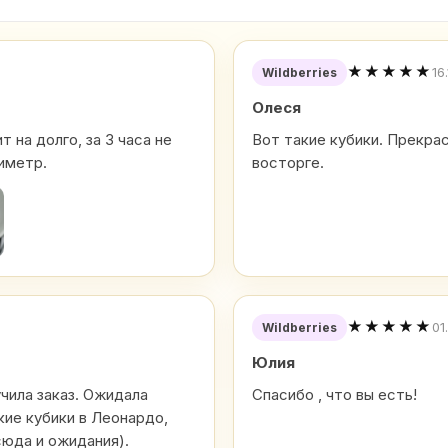
★★★★★
16
Wildberries
Олеся
 на долго, за 3 часа не
Вот такие кубики. Прекра
иметр.
восторге.
★★★★★
01
Wildberries
Юлия
учила заказ. Ожидала
Спасибо , что вы есть!
кие кубики в Леонардо,
сюда и ожидания).