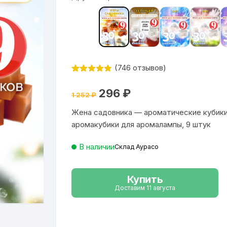
(
746
отзывов)
Рейтинг
746
4.84
из 5
Первоначальная
Текущая
296
₽
на основе
1 252
₽
цена
цена:
опроса
составляла
296 ₽.
пользовате
Жена садовника — ароматические кубики
1
лей
252 ₽.
аромакубики для аромалампы, 9 штук
В наличии
Склад Аурасо
Купить
Доставим 11 августа