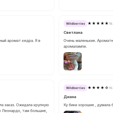
★★★★★
19
Wildberries
Светлана
ный аромат кедра. Я в
Очень маленькие. Ароматн
аромалампе.
★★★★☆
10
Wildberries
Диана
ила заказ. Ожидала крупную
Ку бики хорошие , думала 
в Леонардо, там большие,