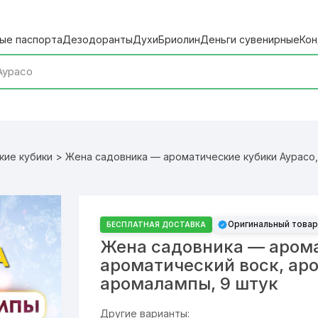
ые паспорта
Дезодоранты
Духи
Бриолин
Деньги сувенирные
Кон
кие кубики
> Жена садовника — ароматические кубики Аурасо,
Оригинальный товар
БЕСПЛАТНАЯ ДОСТАВКА
Жена садовника — арома
ароматический воск, ар
аромалампы, 9 штук
Другие варианты: