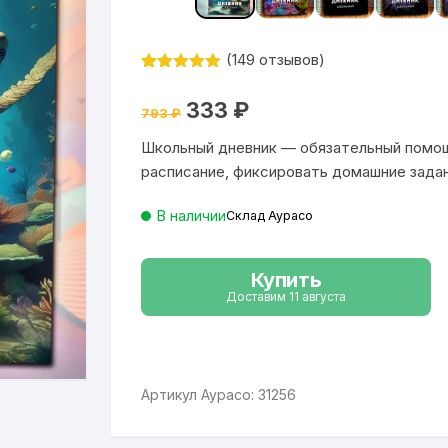
(
149
отзывов)
Рейтинг
149
4.91
из 5
Первоначальная
Текущая
333
₽
на основе
793
₽
цена
цена:
опроса
составляла
333 ₽.
пользовател
Школьный дневник — обязательный помощ
793 ₽.
ей
расписание, фиксировать домашние зада
В наличии
Склад Аурасо
Купить
Доставим 11 августа
Артикул Аурасо: 31256