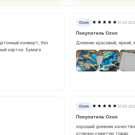
★★★★★
01.02.20
Ozon
Покупатель Ozon
артонный конверт, без
Дневник красивый, яркий, 
ный картон. Бумага
★★★★★
01.02.20
Ozon
Покупатель Ozon
хороший дневник.качество
отлично.советую товар