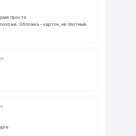
форме просто
похоже. Обложка - картон, не плотный.
26
26
орге