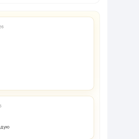
26
6
ндую