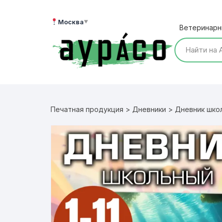
Перейти
к
Москва
▼
Ветеринарн
содержимому
Печатная продукция
>
Дневники
> Дневник школь