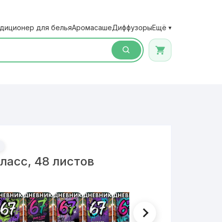
диционер для белья
Аромасаше
Диффузоры
Ещё
▾
ласс, 48 листов