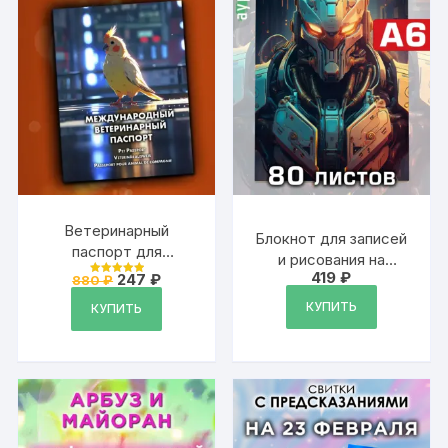
Ветеринарный
Блокнот для записей
паспорт для
и рисования на
попугаев
419
₽
Первоначальная
Текущая
247
₽
спирали, А6, 80
880
₽
Оценка
международный
цена
цена:
4.99
листов
из 5
КУПИТЬ
составляла
247 ₽.
КУПИТЬ
880 ₽.