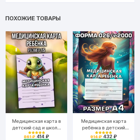
ПОХОЖИЕ ТОВАРЫ
Медицинская карта в
Медицинская карта
детский сад и школу,
ребёнка в детский
формат А5
сад и школу большая,
Первоначальная
Текущая
Первоначальная
Текущая
414
₽
432
₽
861
₽
914
₽
Оценка
Оценка