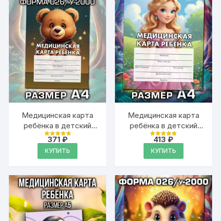
Медицинская карта
Медицинская карта
ребёнка в детский
ребёнка в детский
сад и школу большая,
сад и школу большая,
371
₽
413
₽
Оценка
Оценка
А4
А4
4.94
4.94
КУПИТЬ
КУПИТЬ
из 5
из 5