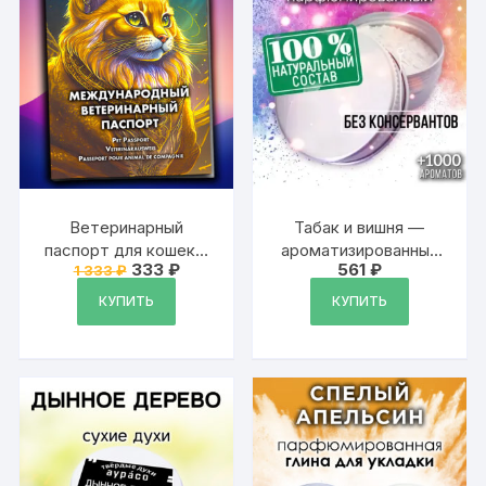
Ветеринарный
Табак и вишня —
паспорт для кошек и
ароматизированный
Первоначальная
Текущая
333
₽
561
₽
1 333
₽
собак
тальк для тела
цена
цена:
международный
составляла
333 ₽.
КУПИТЬ
КУПИТЬ
1
333 ₽.