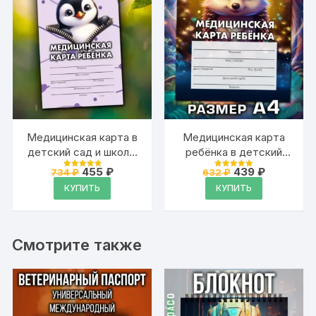
Медицинская карта в
Медицинская карта
детский сад и школу,
ребёнка в детский
формат А5
сад и школу большая,
Первоначальная
Текущая
Первоначальная
Текущая
455
₽
439
₽
734
₽
632
₽
Оценка
Оценка
цена
цена:
А4
цена
цена:
4.94
4.94
КУПИТЬ
КУПИТЬ
из 5
из 5
составляла
455 ₽.
составляла
439 ₽.
734 ₽.
632 ₽.
Смотрите также