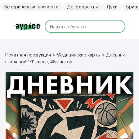
Перейти
Ветеринарные паспорта
Дезодоранты
Духи
Брио
к
содержимому
Печатная продукция
>
Медицинские карты
> Дневник
школьный 1-11 класс, 48 листов