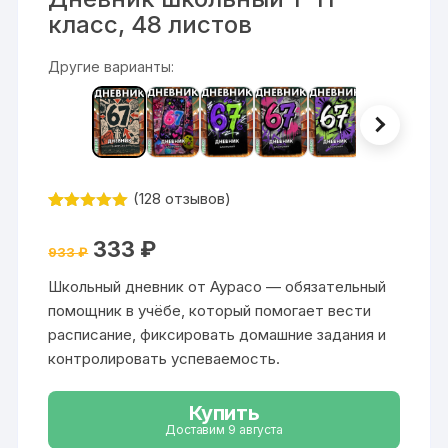
класс, 48 листов
Другие варианты:
(
128
отзывов)
Рейтинг
128
4.91
из 5
Первоначальная
Текущая
333
₽
на основе
933
₽
цена
цена:
опроса
составляла
333 ₽.
пользовател
Школьный дневник от Аурасо — обязательный
933 ₽.
ей
помощник в учёбе, который помогает вести
расписание, фиксировать домашние задания и
контролировать успеваемость.
Купить
Доставим 9 августа