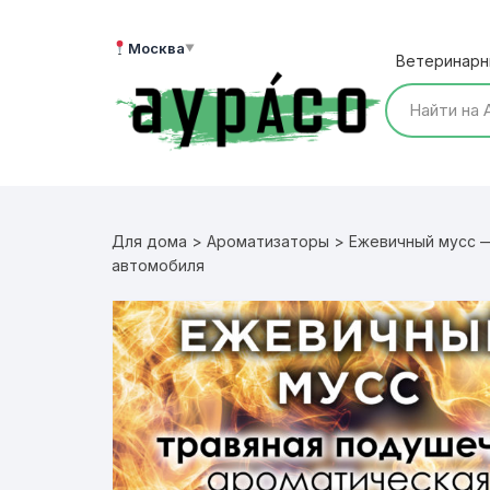
Перейти
к
Москва
▼
Ветеринарн
содержимому
Для дома
>
Ароматизаторы
> Ежевичный мусс —
автомобиля