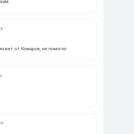
ским
26
может от Комаров, не помогло
26
26