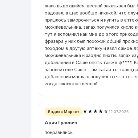
жаль выдохшийся, весной заказывал был
радовал, а щас вообще никакой. что слу
пришлось заморочиться и купить в апте
можжевельника. запах получился кисло 
тут я вспомнил как мне до этого приход
фразера,у них был похожий общий прокис
походом в другую аптеку и взял самое д
можжевельника и заодно пихты. запах из
добавлении в Саше опять также ф****. К
наполнителе Саше. там какая то трава,пр
добавлении масла я получил то что хоте
когда заказывал весной
★★★★☆
12.07.2026
Яндекс Маркет
Ария Гулевич
понравились