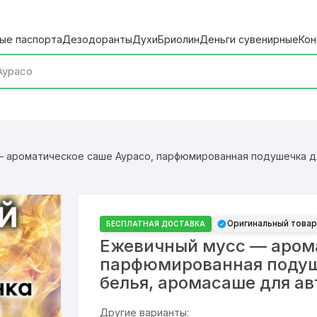
ые паспорта
Дезодоранты
Духи
Бриолин
Деньги сувенирные
Кон
 ароматическое саше Аурасо, парфюмированная подушечка дл
Оригинальный товар
БЕСПЛАТНАЯ ДОСТАВКА
Ежевичный мусс — арома
парфюмированная подуш
белья, аромасаше для а
Другие варианты: