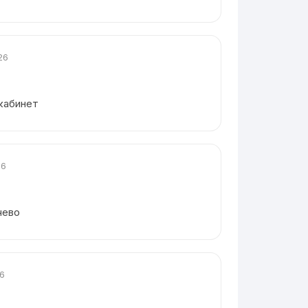
26
 кабинет
26
чево
26