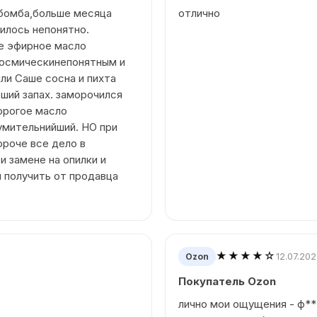
 бомба,больше месяца
отлично
чилось непонятно.
ке эфирное масло
космическинепонятным и
или Саше сосна и пихта
ший запах. заморочился
орогое масло
умительнийший. НО при
ороче все дело в
и замене на опилки и
л получить от продавца
★★★★☆
12.07.20
Ozon
Покупатель Ozon
лично мои ощущения - ф**