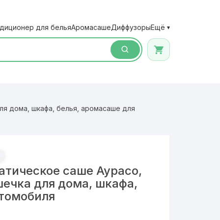
диционер для белья
Аромасаше
Диффузоры
Ещё
▾
я дома, шкафа, белья, аромасаше для
тическое саше Аурасо,
ечка для дома, шкафа,
втомобиля