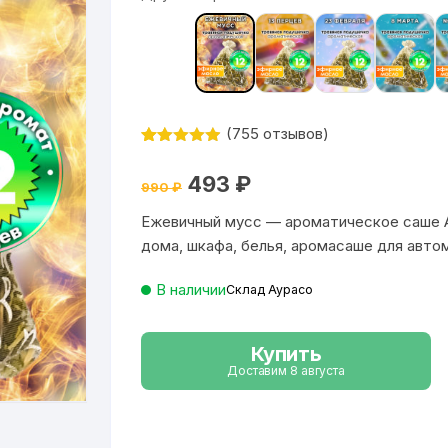
(
755
отзывов)
Рейтинг
755
4.9
из 5
Первоначальная
Текущая
493
₽
на основе
990
₽
цена
цена:
опроса
составляла
493 ₽.
пользовател
Ежевичный мусс — ароматическое саше 
990 ₽.
ей
дома, шкафа, белья, аромасаше для авто
В наличии
Склад Аурасо
Купить
Доставим 8 августа