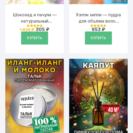
Шоколад и пачули —
Хэппи хиппи — пудра
натуральный
для объёма волос
кремовый
Аурасо, 20 гр
Первоначальная
Текущая
305
₽
653
₽
1 635
₽
Оценка
Оценка
дезодорант Аурасо,
цена
цена:
4.87
4.79
из 5
из 5
составляла
305 ₽.
КУПИТЬ
КУПИТЬ
парфюмированный,
1
для женщин и
635 ₽.
мужчин, унисекс