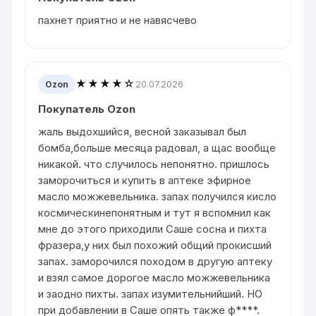
пахнет приятно и не навясчево
★★★★☆
20.07.2026
Ozon
Покупатель Ozon
жаль выдохшийся, весной заказывал был
бомба,больше месяца радовал, а щас вообще
никакой. что случилось непонятно. пришлось
заморочиться и купить в аптеке эфирное
масло можжевельника. запах получился кисло
космическинепонятным и тут я вспомнил как
мне до этого приходили Саше сосна и пихта
фразера,у них был похожий общий прокисший
запах. заморочился походом в другую аптеку
и взял самое дорогое масло можжевельника
и заодно пихты. запах изумительнийший. НО
при добавлении в Саше опять также ф****.