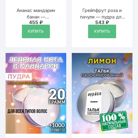
Ананас мандарин
Грейпфрут роза и
банан —
пачули — пудра для
455
₽
543
₽
ароматизированный
волос
тальк для тела
КУПИТЬ
КУПИТЬ