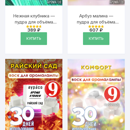
Нежная клубника —
Арбуз малина —
пудра для объёма
пудра для объёма
волос Аурасо, 20 гр
волос, 20 гр
389
₽
607
₽
Оценка
Оценка
4.79
4.79
из 5
из 5
КУПИТЬ
КУПИТЬ