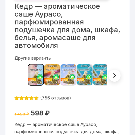
Кедр — ароматическое
саше Аурасо,
парфюмированная
подушечка для дома, шкафа,
белья, аромасаше для
автомобиля
Другие варианты:
(
756
отзывов)
Рейтинг
756
4.9
из 5
Первоначальная
Текущая
598
₽
на основе
1 423
₽
цена
цена:
опроса
составляла
598 ₽.
пользовател
Кедр — ароматическое саше Аурасо,
1
ей
423 ₽.
парфюмированная подушечка для дома, шкафа,