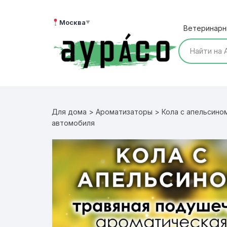
Перейти
к
Москва
▼
Ветеринарн
содержимому
Для дома
>
Ароматизаторы
> Кола с апельсино
автомобиля