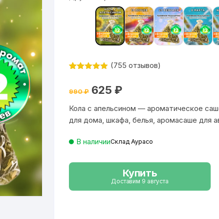
(
755
отзывов)
Рейтинг
755
4.9
из 5
Первоначальная
Текущая
625
₽
на основе
990
₽
цена
цена:
опроса
составляла
625 ₽.
пользовател
Кола с апельсином — ароматическое саш
990 ₽.
ей
для дома, шкафа, белья, аромасаше для 
В наличии
Склад Аурасо
Купить
Доставим 9 августа