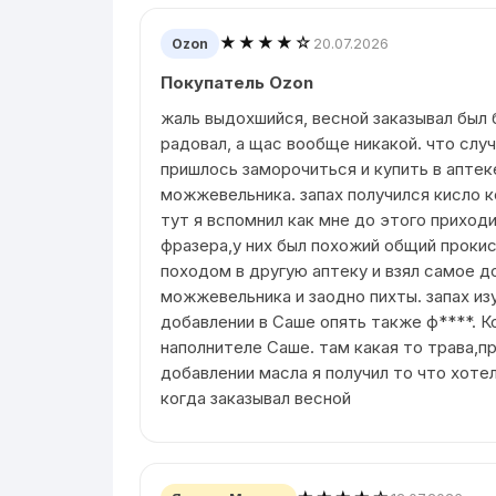
★★★★☆
20.07.2026
Ozon
Покупатель Ozon
жаль выдохшийся, весной заказывал был
радовал, а щас вообще никакой. что слу
пришлось заморочиться и купить в апте
можжевельника. запах получился кисло 
тут я вспомнил как мне до этого приход
фразера,у них был похожий общий прокис
походом в другую аптеку и взял самое д
можжевельника и заодно пихты. запах из
добавлении в Саше опять также ф****. К
наполнителе Саше. там какая то трава,пр
добавлении масла я получил то что хоте
когда заказывал весной