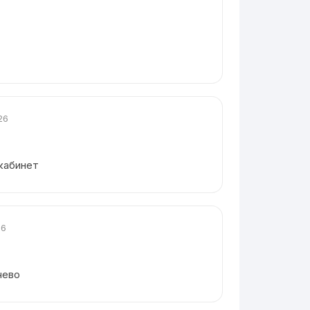
26
 кабинет
26
чево