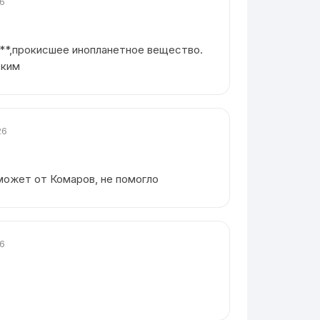
26
**,прокисшее инопланетное вещество.
ским
26
может от Комаров, не помогло
26