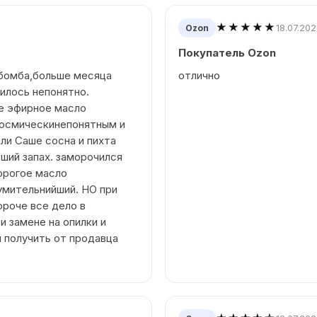
★★★★★
18.07.20
Ozon
Покупатель Ozon
 бомба,больше месяца
отлично
чилось непонятно.
ке эфирное масло
космическинепонятным и
или Саше сосна и пихта
ший запах. заморочился
орогое масло
умительнийший. НО при
ороче все дело в
и замене на опилки и
л получить от продавца