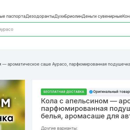
ые паспорта
Дезодоранты
Духи
Бриолин
Деньги сувенирные
Кон
м — ароматическое саше Аурасо, парфюмированная подушечка 
Оригинальный товар
БЕСПЛАТНАЯ ДОСТАВКА
Кола с апельсином — ар
парфюмированная подуш
белья, аромасаше для а
Другие варианты: