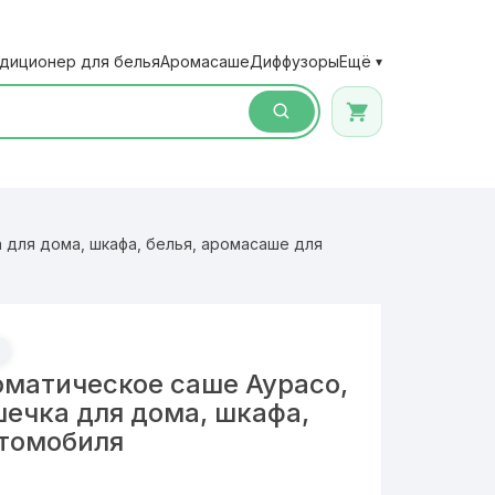
диционер для белья
Аромасаше
Диффузоры
Ещё
▾
для дома, шкафа, белья, аромасаше для
оматическое саше Аурасо,
ечка для дома, шкафа,
втомобиля