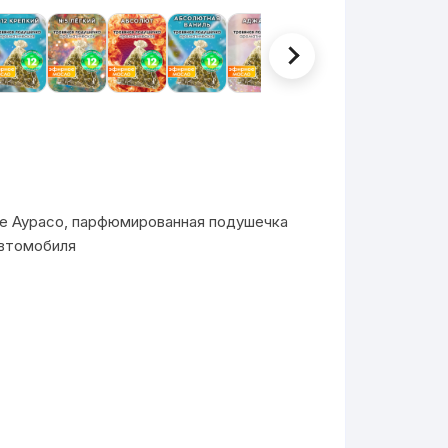
е Аурасо, парфюмированная подушечка
автомобиля