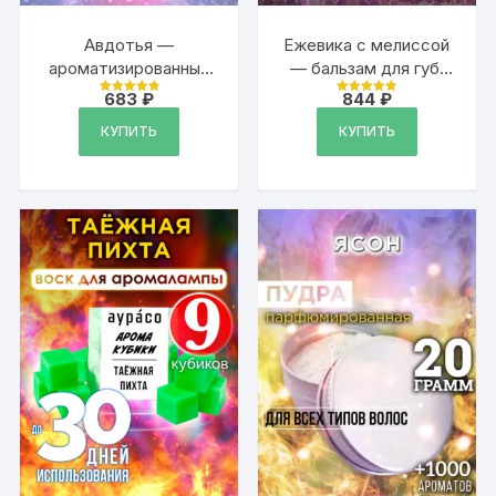
Авдотья —
Ежевика с мелиссой
ароматизированный
— бальзам для губ,
тальк для тела
30 мл
683
₽
844
₽
Оценка
Оценка
4.9
4.89
из 5
из 5
КУПИТЬ
КУПИТЬ