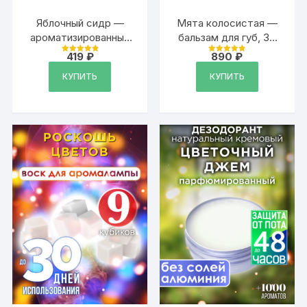
Яблочный сидр —
Мята колосистая —
ароматизированный
бальзам для губ, 30
тальк для тела
мл
419
₽
890
₽
Оценка
Оценка
4.9
4.89
из 5
из 5
КУПИТЬ
КУПИТЬ