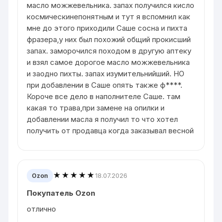
масло можжевельника. запах получился кисло
космическинепонятным и тут я вспомнил как
мне до этого приходили Саше сосна и пихта
фразера,у них был похожий общий прокисший
запах. заморочился походом в другую аптеку
и взял самое дорогое масло можжевельника
и заодно пихты. запах изумительнийший. НО
при добавлении в Саше опять также ф****.
Короче все дело в наполнителе Саше. там
какая то трава,при замене на опилки и
добавлении масла я получил то что хотел
получить от продавца когда заказывал весной
★★★★★
18.07.2026
Ozon
Покупатель Ozon
отлично