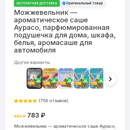
Оригинальный товар
БЕСПЛАТНАЯ ДОСТАВКА
Можжевельник —
ароматическое саше
Аурасо, парфюмированная
подушечка для дома, шкафа,
белья, аромасаше для
автомобиля
Другие варианты:
(
756
отзывов)
Рейтинг
756
4.9
из 5
Первоначальная
Текущая
783
₽
на основе
990
₽
цена
цена:
опроса
составляла
783 ₽.
пользовател
Можжевельник — ароматическое саше Аурасо,
990 ₽.
ей